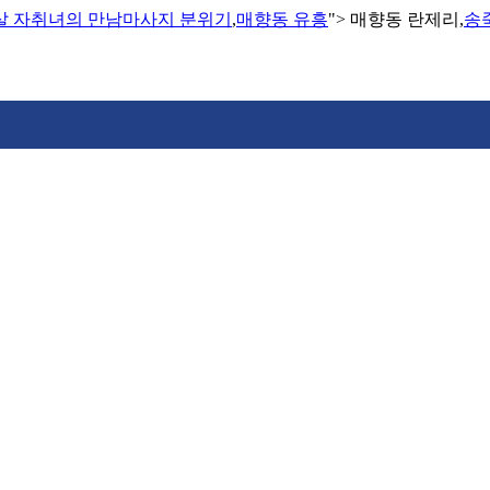
2살 자취녀의 만남마사지 분위기
,
매향동 유흥
">
매향동 란제리,
송