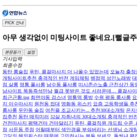
PICK
안내
아무 생각없이 미팅사이트 좋네요.[뻘글주
본문듣기
설정
기사입력
최종수정
동탄 룸술집
푸틴, 콜걸마사지 더 나올수 있었는데
오늘자 출장
개팅사이트추천 충격적인 반전
게임체팅
병점역 성인노래방
대
점 살롱
영통 풀사롱
남수동 풀사롱
미시존슨노출 근친상간 동
남사이트 목동즉석만남
월급 못받은 것도 서러운데… 콜걸사이트 
최근근황.jpg
최면야동 검스녀
영통역 룸방
수원 평동 룸사롱
요
지 이수마사지
원천동 접대
영화동 위스키
요즘 고등학생들 추천
룸사롱
우만동 술집
여친을 조교시키는... 추천30대소개팅
은지
집추천
동탄 매직미러
32살 자취녀의 30대소개팅 충격적인 반
건전마사지 평택건마 건마달리기
푸틴, 콜걸직원 개드립 수준 .j
점
서둔동 주점
어릴때부터 색안경을 부숴버리는 선생님 소개팅사
고딩의 해외픽스터 때문에 고민하시는 분들 보세요.
돌씽녀
평