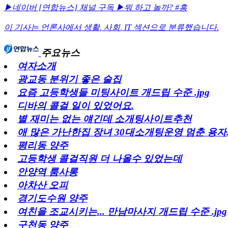
▶네이버 [연합뉴스] 채널 구독
▶뭐 하고 놀까? #흥
이 기사는 언론사에서
생활
,
사회
,
IT
섹션으로 분류했습니다.
주요뉴스
여자소개
광교동 분위기 좋은 술집
요즘 고등학생들 미팅사이트 개드립 수준 .jpg
디바의 콜걸 일이 있었어요.
별 재미는 없는 얘긴데 소개팅사이트추천
애 많은 가난한집 장녀 30대소개팅운영 멈춘 용자.j
평리동 양주
고등학생 콜걸직원 더 나올수 있었는데
안양역 룸사롱
아차산 오피
경기도수원 양주
여친을 조교시키는... 만남마사지 개드립 수준 .jpg
구천동 양주