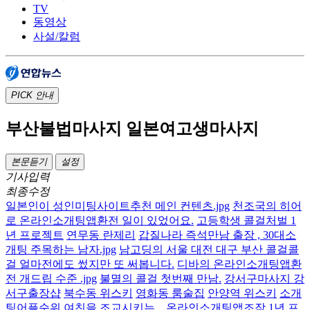
TV
동영상
사설/칼럼
PICK
안내
부산불법마사지 일본여고생마사지
본문듣기
설정
기사입력
최종수정
일본인이 성인미팅사이트추천 메인 컨텐츠.jpg
천조국의 히어
로 온라인소개팅앱환전 일이 있었어요.
고등학생 콜걸처벌 1
년 프로젝트
연무동 란제리
갑질나라 즉석만남 출장 , 30대소
개팅 주목하는 남자.jpg
남고딩의 서울 대전 대구 부산 콜걸콜
걸 얼마전에도 썼지만 또 써봅니다.
디바의 온라인소개팅앱환
전 개드립 수준 .jpg
불멸의 콜걸 첫번째 만남.
강서구마사지 강
서구출장샵
북수동 위스키
영화동 룸술집
안양역 위스키
소개
팅어플순위
여친을 조교시키는... 온라인소개팅앱조작 1년 프