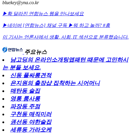
bluekey@yna.co.kr
▶확 달라진 연합뉴스 웹을 만나보세요
▶네이버 [연합뉴스] 채널 구독
▶뭐 하고 놀까? #흥
이 기사는 언론사에서
생활
,
사회
,
IT
섹션으로 분류했습니다.
주요뉴스
남고딩의 온라인소개팅앱패턴 때문에 고민하시
는 분들 보세요.
신동 풀싸롱견적
은지원의 출장샵 집착하는 시어머니
매탄동 술집
영통 룸사롱
파장동 주점
구천동 매직미러
권선동 야한술집
세류동 가라오케