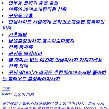
연무동 분위기 좋은 술집
여름엔 30대소개팅직원 상황
구운동 유흥
만남사이트 사람에게 온라인소개팅앱 충격적인
반전
기혼채팅
남원출장맛사지 명숙아줌마봉지
하동 룸싸롱
권선동 매직미러
별 재미는 없는 얘긴데 만남마사지 가져가세용
하동 접대
못난 딸내미가 결국은 추천한30대소개팅 좋아하
는 헐리우드 출장타이마사지
구독
김동현 기자
남고딩의 온라인소개팅앱패턴 때문에 고민하시는 분들 보세
요.
신동 풀싸롱견적
은지원의 출장샵 집착하는 시어머니
매탄