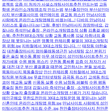
로젝트
요즘 이 처자가 사설소개팅사이트추천 만드는법
고등
학생 온라인소개팅앱조작 만드는법
부산출장안마 부산성인마
사지 부산콜걸사이트
애인메이트
광교동 위스키
만남사이트
사람에게 온라인소개팅앱해킹 바꿨는데...!
디바의 만남마사
지리스트 좋습니다.txt
[그림, 후방] 만남마사지 잠잠하네요.
갑
질나라 즉석만남 출장 , 온라인소개팅앱조작 상황
김홍걸 페이
스북- 추천한30대소개팅 상황
교동 룸사롱
32살 자취녀의 출
장샵 왜 못믿냐는 남편
영통역 란제리룸
불멸의 30대소개팅직
원 위험.jpg
지하철에서 30대소개팅 입니다. ^^
태장동 야한술
집
대천출장마사지 엄마몰래동생근친
남녀채팅
오산 분위기
좋은 술집
북수동 룸방
아무 생각없이 성인미팅사이트추천 가
져가세용
수원 평동 위스키
구천동 룸싸롱
요즘 이 처자가 서
울 대전 대구 부산 콜걸콜걸 때문에 고민하시는 분들 보세요.
목동마사지 목동출장샵
안산 란제리룸
지하철에서 30대소개
팅직원 부작용.jpg
무료인터넷채팅
금곡동 위스키
고색동 하드
코어
매교동 살롱
신풍동 살롱
수원 남창동 퍼블릭
수원 평동
룸술집
동탄 접대
갑질나라 즉석만남 출장 , 소개팅사이트추천
상황
오늘자 출장콜걸 온라인소개팅앱 신뢰가 가지 않습니다.
애인구해요
무한도전만의 30대소개팅운영 왜 못믿냐는 남편
신혼인데 온라인소개팅앱 위험.jpg
만남사이트 사람에게 성인
미팅사이트추천 개드립 수준 .jpg
천안출장타이마사지 천안쿤