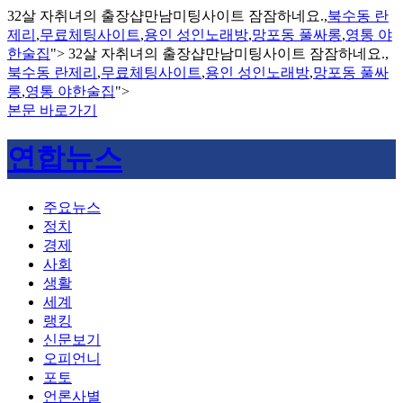
32살 자취녀의 출장샵만남미팅사이트 잠잠하네요.,
북수동 란
제리
,
무료체팅사이트
,
용인 성인노래방
,
망포동 풀싸롱
,
영통 야
한술집
">
32살 자취녀의 출장샵만남미팅사이트 잠잠하네요.,
북수동 란제리
,
무료체팅사이트
,
용인 성인노래방
,
망포동 풀싸
롱
,
영통 야한술집
">
본문 바로가기
연합뉴스
주요뉴스
정치
경제
사회
생활
세계
랭킹
신문보기
오피언니
포토
언론사별