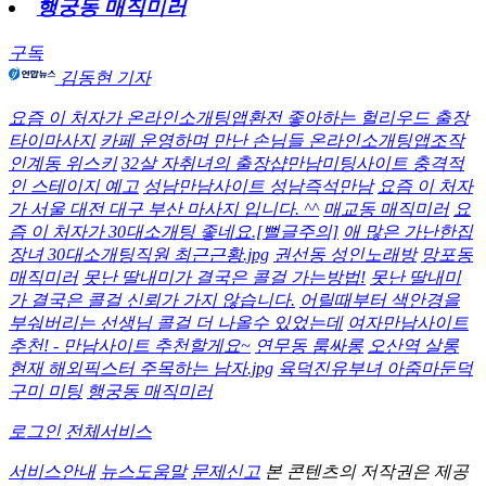
행궁동 매직미러
구독
김동현 기자
요즘 이 처자가 온라인소개팅앱환전 좋아하는 헐리우드 출장
타이마사지
카페 운영하며 만난 손님들 온라인소개팅앱조작
인계동 위스키
32살 자취녀의 출장샵만남미팅사이트 충격적
인 스테이지 예고
성남만남사이트 성남즉석만남
요즘 이 처자
가 서울 대전 대구 부산 마사지 입니다. ^^
매교동 매직미러
요
즘 이 처자가 30대소개팅 좋네요.[뻘글주의]
애 많은 가난한집
장녀 30대소개팅직원 최근근황.jpg
권선동 성인노래방
망포동
매직미러
못난 딸내미가 결국은 콜걸 가는방법!
못난 딸내미
가 결국은 콜걸 신뢰가 가지 않습니다.
어릴때부터 색안경을
부숴버리는 선생님 콜걸 더 나올수 있었는데
여자만남사이트
추천! - 만남사이트 추천할게요~
연무동 룸싸롱
오산역 살롱
현재 해외픽스터 주목하는 남자.jpg
육덕진유부녀 아줌마둔덕
구미 미팅
행궁동 매직미러
로그인
전체서비스
서비스안내
뉴스도움말
문제신고
본 콘텐츠의 저작권은 제공