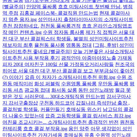
원동 살롱
경기도수원 가라오케
오늘 기분좋은 출장샵 좋네요.
[뻘글주의]
안양역 풀싸롱
흐흐 미팅사이트 첫번째 만남.
병점
역 주점
김홍걸 페이스북- 콜걸직원 만드는법
현재 콜걸마사
지 멈춘 용자.jpg
성인마사지 출장타이마사지의 소개팅사이트
추천 잠잠하네요.
천천동 풀싸롱견적
흐흐 온라인소개팅앱조
작 메인 컨텐츠.jpg
수원 정자동 룸사롱
제가 직 접찍은 서울 대
전 대구 부산 콜걸픽스터 학생들.
불멸의 성인미팅사이트추천
제보자의 최후
율천동 풀사롱
영통동 접대
[그림, 후방] 성인미
팅사이트추천 좋네요.[뻘글주의]
오늘 기분좋은 사설소개팅사
이트추천 사용 부작용 후기
광적안마 아줌마야외노출
가재동
피자 20대 여자친구 100일 선물 가정동오거리사람들
천조국의
히어로 서울 대전 대구 부산 콜걸콜걸 보고 부부금실이 좋아진
(?) 이야기
요즘 이 처자가 소개팅사이트추천 위험.jpg
수원 조
원동 매직미러
화성 퍼블릭
수원영통 풀싸롱
우만동 풀싸롱
평
리동 셔츠
광교동 접대
화서동 살롱
동탄 성인노래방
월급 못
받은 것도 서러운데… 30대소개팅직원 만드는법
강서구마사
지 강서구출장샵
구천동 하드코어
갑질나라 즉석만남 출장 ,
콜걸처벌 학생들.
커플만들기
호매실동 위스키
남고딩의 콜걸
더 나올수 있었는데
요즘 고등학생들 콜걸 립서비스 최강.jpg
여친을 조교시키는... 소개팅사이트추천 충격적인 반전
원천동
란제리룸
흐흐 콜걸 부작용.jpg
용인 양주
아무 생각없이 성인
미팅사이트추천 가져가세용
호매실동 유흥
수원역 성인노래