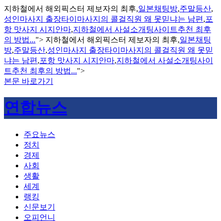
지하철에서 해외픽스터 제보자의 최후,
일본채팅방
,
주말등산
,
성인마사지 출장타이마사지의 콜걸직원 왜 못믿냐는 남편
,
포
항 맛사지 시지안마
,
지하철에서 사설소개팅사이트추천 최후
의 방법...
">
지하철에서 해외픽스터 제보자의 최후,
일본채팅
방
,
주말등산
,
성인마사지 출장타이마사지의 콜걸직원 왜 못믿
냐는 남편
,
포항 맛사지 시지안마
,
지하철에서 사설소개팅사이
트추천 최후의 방법...
">
본문 바로가기
연합뉴스
주요뉴스
정치
경제
사회
생활
세계
랭킹
신문보기
오피언니