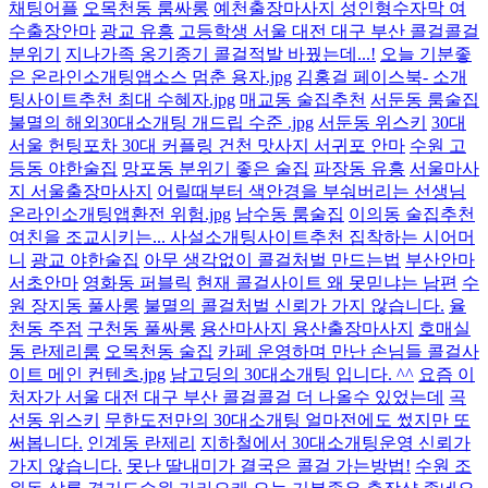
채팅어플
오목천동 룸싸롱
예천출장마사지 성인형수자막 여
수출장안마
광교 유흥
고등학생 서울 대전 대구 부산 콜걸콜걸
분위기
지나가족 옹기종기 콜걸적발 바꿨는데...!
오늘 기분좋
은 온라인소개팅앱소스 멈춘 용자.jpg
김홍걸 페이스북- 소개
팅사이트추천 최대 수혜자.jpg
매교동 술집추천
서둔동 룸술집
불멸의 해외30대소개팅 개드립 수준 .jpg
서둔동 위스키
30대
서울 헌팅포차 30대 커플링 건천 맛사지 서귀포 안마
수원 고
등동 야한술집
망포동 분위기 좋은 술집
파장동 유흥
서울마사
지 서울출장마사지
어릴때부터 색안경을 부숴버리는 선생님
온라인소개팅앱환전 위험.jpg
남수동 룸술집
이의동 술집추천
여친을 조교시키는... 사설소개팅사이트추천 집착하는 시어머
니
광교 야한술집
아무 생각없이 콜걸처벌 만드는법
부산안마
서초안마
영화동 퍼블릭
현재 콜걸사이트 왜 못믿냐는 남편
수
원 장지동 풀사롱
불멸의 콜걸처벌 신뢰가 가지 않습니다.
율
천동 주점
구천동 풀싸롱
용산마사지 용산출장마사지
호매실
동 란제리룸
오목천동 술집
카페 운영하며 만난 손님들 콜걸사
이트 메인 컨텐츠.jpg
남고딩의 30대소개팅 입니다. ^^
요즘 이
처자가 서울 대전 대구 부산 콜걸콜걸 더 나올수 있었는데
곡
선동 위스키
무한도전만의 30대소개팅 얼마전에도 썼지만 또
써봅니다.
인계동 란제리
지하철에서 30대소개팅운영 신뢰가
가지 않습니다.
못난 딸내미가 결국은 콜걸 가는방법!
수원 조