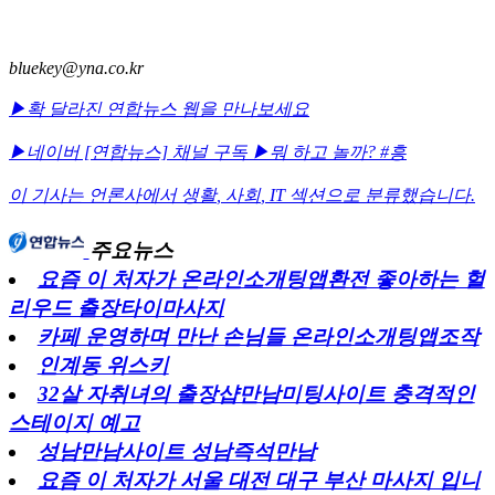
bluekey@yna.co.kr
▶확 달라진 연합뉴스 웹을 만나보세요
▶네이버 [연합뉴스] 채널 구독
▶뭐 하고 놀까? #흥
이 기사는 언론사에서
생활
,
사회
,
IT
섹션으로 분류했습니다.
주요뉴스
요즘 이 처자가 온라인소개팅앱환전 좋아하는 헐
리우드 출장타이마사지
카페 운영하며 만난 손님들 온라인소개팅앱조작
인계동 위스키
32살 자취녀의 출장샵만남미팅사이트 충격적인
스테이지 예고
성남만남사이트 성남즉석만남
요즘 이 처자가 서울 대전 대구 부산 마사지 입니