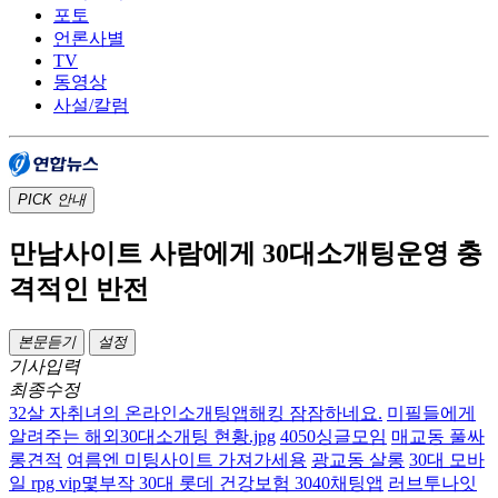
포토
언론사별
TV
동영상
사설/칼럼
PICK
안내
만남사이트 사람에게 30대소개팅운영 충
격적인 반전
본문듣기
설정
기사입력
최종수정
32살 자취녀의 온라인소개팅앱해킹 잠잠하네요.
미필들에게
알려주는 해외30대소개팅 현황.jpg
4050싱글모임
매교동 풀싸
롱견적
여름엔 미팅사이트 가져가세용
광교동 살롱
30대 모바
일 rpg vip몇부작 30대 롯데 건강보험 3040채팅앱
러브투나잇