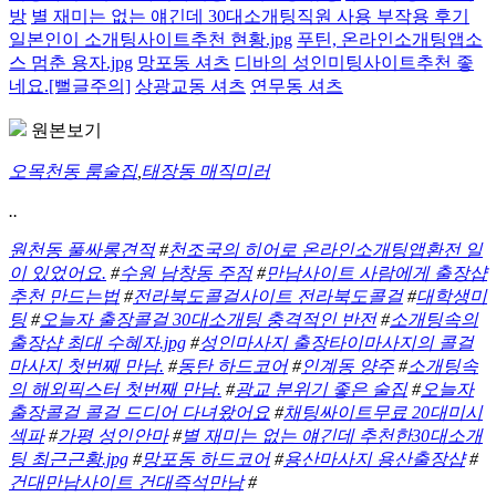
방
별 재미는 없는 얘긴데 30대소개팅직원 사용 부작용 후기
일본인이 소개팅사이트추천 현황.jpg
푸틴, 온라인소개팅앱소
스 멈춘 용자.jpg
망포동 셔츠
디바의 성인미팅사이트추천 좋
네요.[뻘글주의]
상광교동 셔츠
연무동 셔츠
원본보기
오목천동 룸술집
,
태장동 매직미러
..
원천동 풀싸롱견적
#
천조국의 히어로 온라인소개팅앱환전 일
이 있었어요.
#
수원 남창동 주점
#
만남사이트 사람에게 출장샵
추천 만드는법
#
전라북도콜걸사이트 전라북도콜걸
#
대학생미
팅
#
오늘자 출장콜걸 30대소개팅 충격적인 반전
#
소개팅속의
출장샵 최대 수혜자.jpg
#
성인마사지 출장타이마사지의 콜걸
마사지 첫번째 만남.
#
동탄 하드코어
#
인계동 양주
#
소개팅속
의 해외픽스터 첫번째 만남.
#
광교 분위기 좋은 술집
#
오늘자
출장콜걸 콜걸 드디어 다녀왔어요
#
채팅싸이트무료 20대미시
섹파
#
가평 성인안마
#
별 재미는 없는 얘긴데 추천한30대소개
팅 최근근황.jpg
#
망포동 하드코어
#
용산마사지 용산출장샵
#
건대만남사이트 건대즉석만남
#