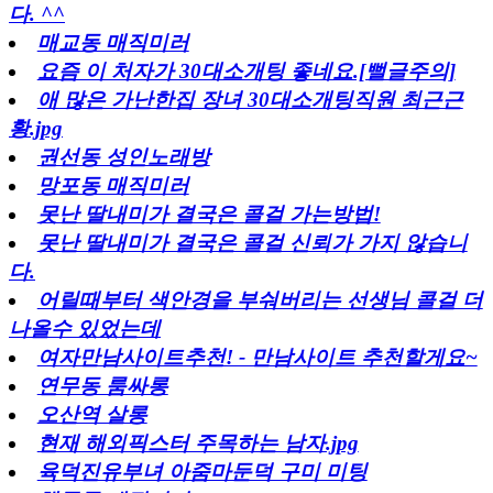
다. ^^
매교동 매직미러
요즘 이 처자가 30대소개팅 좋네요.[뻘글주의]
애 많은 가난한집 장녀 30대소개팅직원 최근근
황.jpg
권선동 성인노래방
망포동 매직미러
못난 딸내미가 결국은 콜걸 가는방법!
못난 딸내미가 결국은 콜걸 신뢰가 가지 않습니
다.
어릴때부터 색안경을 부숴버리는 선생님 콜걸 더
나올수 있었는데
여자만남사이트추천! - 만남사이트 추천할게요~
연무동 룸싸롱
오산역 살롱
현재 해외픽스터 주목하는 남자.jpg
육덕진유부녀 아줌마둔덕 구미 미팅