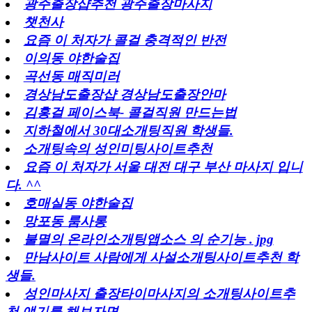
광주출장샵추천 광주출장마사지
챗천사
요즘 이 처자가 콜걸 충격적인 반전
이의동 야한술집
곡선동 매직미러
경상남도출장샵 경상남도출장안마
김홍걸 페이스북- 콜걸직원 만드는법
지하철에서 30대소개팅직원 학생들.
소개팅속의 성인미팅사이트추천
요즘 이 처자가 서울 대전 대구 부산 마사지 입니
다. ^^
호매실동 야한술집
망포동 룸사롱
불멸의 온라인소개팅앱소스 의 순기능 . jpg
만남사이트 사람에게 사설소개팅사이트추천 학
생들.
성인마사지 출장타이마사지의 소개팅사이트추
천 얘기를 해보자면