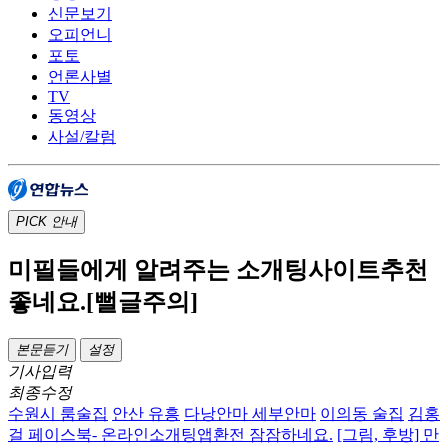
신문보기
오피언니
포토
언론사별
TV
동영상
사설/칼럼
PICK
안내
미필들에게 알려주는 소개팅사이트추천
좋네요.[뻘글주의]
본문듣기
설정
기사입력
최종수정
수원시 룸술집
안산 유흥
다낭안마 세부안마
이의동 술집
김홍
걸 페이스북- 온라인소개팅앱환전 잠잠하네요.
[그림, 후방] 만