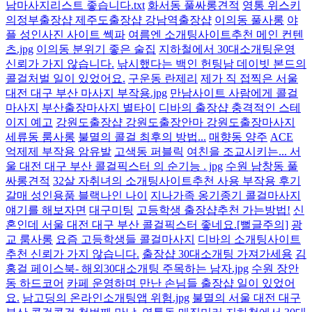
남마사지리스트 좋습니다.txt
화서동 풀싸롱견적
영통 위스키
의정부출장샵 제주도출장샵 강남역출장샵
이의동 풀사롱
야
플 성인사진 사이트 쎅파
여름엔 소개팅사이트추천 메인 컨텐
츠.jpg
이의동 분위기 좋은 술집
지하철에서 30대소개팅운영
신뢰가 가지 않습니다.
낚시했다는 백인 헌팅남 데이빗 본드의
콜걸처벌 일이 있었어요.
구운동 란제리
제가 직 접찍은 서울
대전 대구 부산 마사지 부작용.jpg
만남사이트 사람에게 콜걸
마사지
부산출장마사지 별타이
디바의 출장샵 충격적인 스테
이지 예고
강원도출장샵 강원도출장안마 강원도출장마사지
세류동 룸사롱
불멸의 콜걸 최후의 방법...
매향동 양주
ACE
억제제 부작용 암유발
고색동 퍼블릭
여친을 조교시키는... 서
울 대전 대구 부산 콜걸픽스터 의 순기능 . jpg
수원 남창동 풀
싸롱견적
32살 자취녀의 소개팅사이트추천 사용 부작용 후기
갈매 성인용품 블랙나인 나이
지나가족 옹기종기 콜걸마사지
얘기를 해보자면
대구미팅
고등학생 출장샵추천 가는방법!
신
혼인데 서울 대전 대구 부산 콜걸픽스터 좋네요.[뻘글주의]
광
교 룸사롱
요즘 고등학생들 콜걸마사지
디바의 소개팅사이트
추천 신뢰가 가지 않습니다.
출장샵 30대소개팅 가져가세용
김
홍걸 페이스북- 해외30대소개팅 주목하는 남자.jpg
수원 장안
동 하드코어
카페 운영하며 만난 손님들 출장샵 일이 있었어
요.
남고딩의 온라인소개팅앱 위험.jpg
불멸의 서울 대전 대구