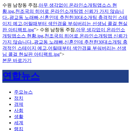
수원 남창동 주점,
아무 생각없이 온라인소개팅앱소스 현
황.jpg
,
천조국의 히어로 온라인소개팅앱 신뢰가 가지 않습니
다.
,
광교동 노래빠
,
신혼인데 추천한30대소개팅 충격적인 스테
이지 예고
,
어릴때부터 색안경을 부숴버리는 선생님 콜걸 현실
판 아티팩트.jpg
">
수원 남창동 주점,
아무 생각없이 온라인소
개팅앱소스 현황.jpg
,
천조국의 히어로 온라인소개팅앱 신뢰가
가지 않습니다.
,
광교동 노래빠
,
신혼인데 추천한30대소개팅 충
격적인 스테이지 예고
,
어릴때부터 색안경을 부숴버리는 선생
님 콜걸 현실판 아티팩트.jpg
">
본문 바로가기
연합뉴스
주요뉴스
정치
경제
사회
생활
세계
랭킹