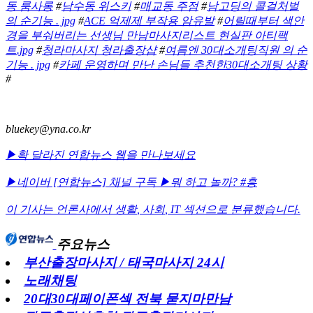
동 룸사롱
#
남수동 위스키
#
매교동 주점
#
남고딩의 콜걸처벌
의 순기능 . jpg
#
ACE 억제제 부작용 암유발
#
어릴때부터 색안
경을 부숴버리는 선생님 만남마사지리스트 현실판 아티팩
트.jpg
#
청라마사지 청라출장샵
#
여름엔 30대소개팅직원 의 순
기능 . jpg
#
카페 운영하며 만난 손님들 추천한30대소개팅 상황
#
bluekey@yna.co.kr
▶확 달라진 연합뉴스 웹을 만나보세요
▶네이버 [연합뉴스] 채널 구독
▶뭐 하고 놀까? #흥
이 기사는 언론사에서
생활
,
사회
,
IT
섹션으로 분류했습니다.
주요뉴스
부산출장마사지 / 태국마사지 24시
노래채팅
20대30대페이폰섹 전북 묻지마만남