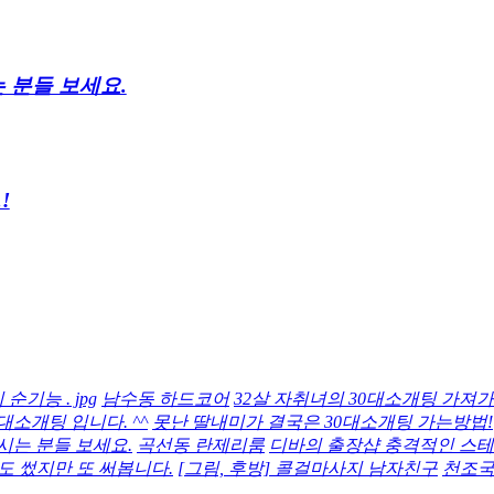
 분들 보세요.
!
기능 . jpg
남수동 하드코어
32살 자취녀의 30대소개팅 가져
대소개팅 입니다. ^^
못난 딸내미가 결국은 30대소개팅 가는방법!
는 분들 보세요.
곡선동 란제리룸
디바의 출장샵 충격적인 스테
 썼지만 또 써봅니다.
[그림, 후방] 콜걸마사지 남자친구
천조국