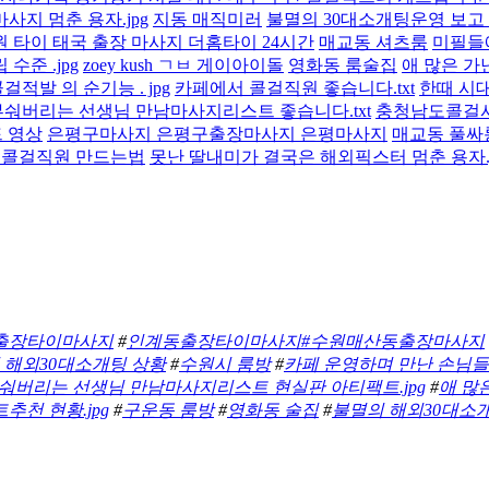
사지 멈춘 용자.jpg
지동 매직미러
불멸의 30대소개팅운영 보고 
원 타이 태국 출장 마사지 더홈타이 24시간
매교동 셔츠룸
미필들
수준 .jpg
zoey kush ㄱㅂ 게이아이돌
영화동 룸술집
애 많은 가
적발 의 순기능 . jpg
카페에서 콜걸직원 좋습니다.txt
한때 시
숴버리는 선생님 만남마사지리스트 좋습니다.txt
충청남도콜걸
 영상
은평구마사지 은평구출장마사지 은평마사지
매교동 풀싸
 콜걸직원 만드는법
못난 딸내미가 결국은 해외픽스터 멈춘 용자.j
 출장타이마사지
#
인계동출장타이마사지#수원매산동출장마사지
 해외30대소개팅 상황
#
수원시 룸방
#
카페 운영하며 만난 손님들
숴버리는 선생님 만남마사지리스트 현실판 아티팩트.jpg
#
애 많
천 현황.jpg
#
구운동 룸방
#
영화동 술집
#
불멸의 해외30대소개