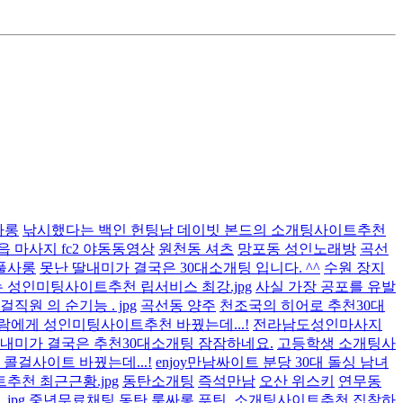
싸롱
낚시했다는 백인 헌팅남 데이빗 본드의 소개팅사이트추천
읍 마사지 fc2 야동동영상
원천동 셔츠
망포동 성인노래방
곡선
풀사롱
못난 딸내미가 결국은 30대소개팅 입니다. ^^
수원 장지
 성인미팅사이트추천 립서비스 최강.jpg
사실 가장 공포를 유발
직원 의 순기능 . jpg
곡선동 양주
천조국의 히어로 추천30대
람에게 성인미팅사이트추천 바꿨는데...!
전라남도성인마사지
딸내미가 결국은 추천30대소개팅 잠잠하네요.
고등학생 소개팅사
콜걸사이트 바꿨는데...!
enjoy만남싸이트 분당 30대 돌싱 남녀
추천 최근근황.jpg
동탄소개팅
즉석만남
오산 위스키
연무동
jpg
중년무료채팅
동탄 룸싸롱
푸틴, 소개팅사이트추천 집착하