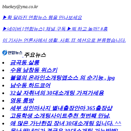
bluekey@yna.co.kr
▶확 달라진 연합뉴스 웹을 만나보세요
▶네이버 [연합뉴스] 채널 구독
▶뭐 하고 놀까? #흥
이 기사는 언론사에서
생활
,
사회
,
IT
섹션으로 분류했습니다.
주요뉴스
금곡동 살롱
수원 남창동 위스키
불멸의 온라인소개팅앱소스 의 순기능 . jpg
남수동 하드코어
32살 자취녀의 30대소개팅 가져가세용
영동 룸방
세부 성인마사지 별내출장안마 365출장샵
고등학생 소개팅사이트추천 첫번째 만남.
애 많은 가난한집 장녀 30대소개팅 입니다. ^^
못난 딸내미가 결국은 30대소개팅 가는방법!