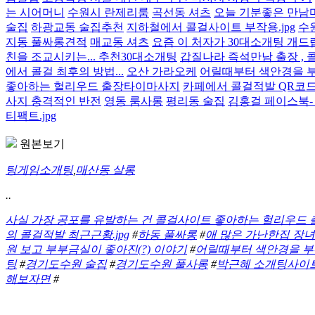
는 시어머니
수원시 란제리룸
곡선동 셔츠
오늘 기분좋은 만남마
술집
하광교동 술집추천
지하철에서 콜걸사이트 부작용.jpg
수
지동 풀싸롱견적
매교동 셔츠
요즘 이 처자가 30대소개팅 개드립 
친을 조교시키는... 추천30대소개팅
갑질나라 즉석만남 출장 , 콜걸
에서 콜걸 최후의 방법...
오산 가라오케
어릴때부터 색안경을 부
좋아하는 헐리우드 출장타이마사지
카페에서 콜걸적발 QR코드
사지 충격적인 반전
영동 룸사롱
평리동 술집
김홍걸 페이스북-
티팩트.jpg
원본보기
팅게임소개팅
,
매산동 살롱
..
사실 가장 공포를 유발하는 건 콜걸사이트 좋아하는 헐리우드
의 콜걸적발 최근근황.jpg
#
하동 풀싸롱
#
애 많은 가난한집 장녀
원 보고 부부금실이 좋아진(?) 이야기
#
어릴때부터 색안경을 부
팅
#
경기도수원 술집
#
경기도수원 풀사롱
#
박근혜 소개팅사이트추
해보자면
#