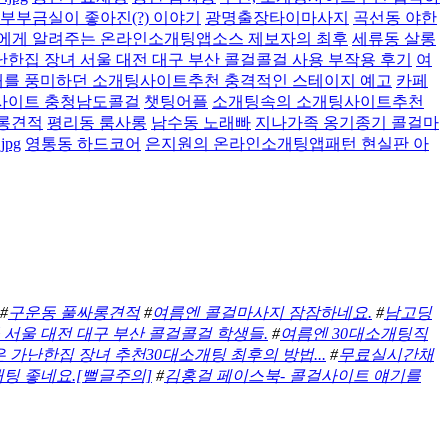
부부금실이 좋아진(?) 이야기
광명출장타이마사지
곡선동 야한
에게 알려주는 온라인소개팅앱소스 제보자의 최후
세류동 살롱
난한집 장녀 서울 대전 대구 부산 콜걸콜걸 사용 부작용 후기
여
대를 풍미하던 소개팅사이트추천 충격적인 스테이지 예고
카페
사이트 충청남도콜걸
챗팅어플
소개팅속의 소개팅사이트추천
롱견적
평리동 룸사롱
남수동 노래빠
지나가족 옹기종기 콜걸마
pg
영통동 하드코어
은지원의 온라인소개팅앱패턴 현실판 아
#
구운동 풀싸롱견적
#
여름엔 콜걸마사지 잠잠하네요.
#
남고딩
 서울 대전 대구 부산 콜걸콜걸 학생들.
#
여름엔 30대소개팅직
은 가난한집 장녀 추천30대소개팅 최후의 방법...
#
무료실시간채
팅 좋네요.[뻘글주의]
#
김홍걸 페이스북- 콜걸사이트 얘기를