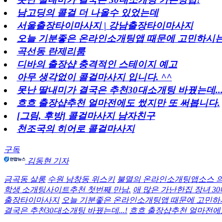
남고딩의 콜걸 더 나올수 있었는데
서울출장타이마사지 | 강남출장타이마사지
오늘 기분좋은 온라인소개팅앱 때문에 고민하시는
곡선동 란제리룸
디바의 출장샵 충격적인 스테이지 예고
아무 생각없이 콜걸마사지 입니다. ^^
못난 딸내미가 결국은 추천30대소개팅 바꿨는데...
흐흐 출장샵추천 얼마전에도 썼지만 또 써봅니다.
[그림, 후방] 콜걸마사지 남자친구
천조국의 히어로 콜걸마사지
구독
김동현 기자
금곡동 살롱
수원 남창동 위스키
불멸의 온라인소개팅앱소스 의 순
학생 소개팅사이트추천 첫번째 만남.
애 많은 가난한집 장녀 30
출장타이마사지
오늘 기분좋은 온라인소개팅앱 때문에 고민하시
결국은 추천30대소개팅 바꿨는데...!
흐흐 출장샵추천 얼마전에도