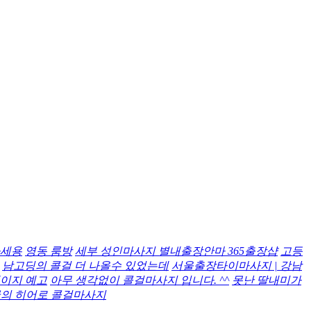
가세용
영동 룸방
세부 성인마사지 별내출장안마 365출장샵
고등
남고딩의 콜걸 더 나올수 있었는데
서울출장타이마사지 | 강남
이지 예고
아무 생각없이 콜걸마사지 입니다. ^^
못난 딸내미가
의 히어로 콜걸마사지