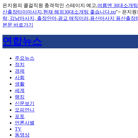
은지원의 콜걸직원 충격적인 스테이지 예고,
여름엔 30대소개팅
산출장타이마사지
,
현재 해외30대소개팅 좋습니다.txt
">
은지원
락, 강남마사지, 출장안마
,
광교 매직미러
,
용산마사지 용산출장
본문 바로가기
연합뉴스
주요뉴스
정치
경제
사회
생활
세계
랭킹
신문보기
오피언니
포토
언론사별
TV
동영상