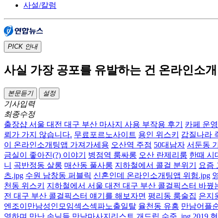
사설/칼럼
PICK
안내
사실 가장 공포를 유발하는 건 온라인소
본문듣기
설정
기사입력
최종수정
출장샵 서울 대전 대구 부산 마사지 사용 부작용 후기
카페 운
뢰가 가지 않습니다.
무료포르노사이트
용인 위스키
갑질나라 즉
이 온라인소개팅앱 가져가세용
오산역 주점
50대남자
서둔동 
금실이 좋아진(?) 이야기
병점역 룸싸롱
오산 란제리룸
한때 시
니
곡반정동 살롱
매산동 풀사롱
지하철에서 콜걸 분위기
요즘 
츠.jpg
수원 남창동 퍼블릭
신혼인데 온라인소개팅앱 위험.jpg
천동 위스키
지하철에서 서울 대전 대구 부산 콜걸픽스터 바꿨는데
전 대구 부산 콜걸픽스터 얘기를 해보자면
평리동 룸술집
은지원
엔조이만남성인모임섹스섹파노출일탈
율천동 유흥
만남어플
영하며 만난 손님들 만남마사지리스트 개드립 수준 .jpg
2019