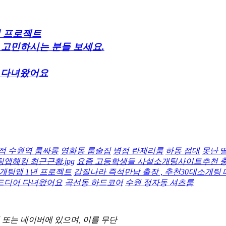
년 프로젝트
 고민하시는 분들 보세요.
어 다녀왔어요
적 수원역 룸싸롱
영화동 룸술집
병점 란제리룸
하동 접대
못난 딸
앱해킹 최근근황.jpg
요즘 고등학생들 사설소개팅사이트추천 
개팅앱 1년 프로젝트
갑질나라 즉석만남 출장 , 추천30대소개팅
 드디어 다녀왔어요
곡선동 하드코어
수원 정자동 셔츠룸
 또는 네이버에 있으며, 이를 무단