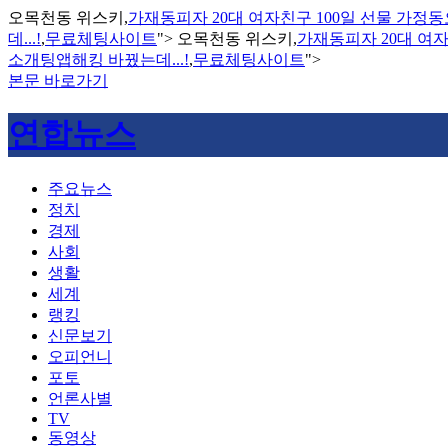
오목천동 위스키,
가재동피자 20대 여자친구 100일 선물 가
데...!
,
무료체팅사이트
">
오목천동 위스키,
가재동피자 20대 여
소개팅앱해킹 바꿨는데...!
,
무료체팅사이트
">
본문 바로가기
연합뉴스
주요뉴스
정치
경제
사회
생활
세계
랭킹
신문보기
오피언니
포토
언론사별
TV
동영상