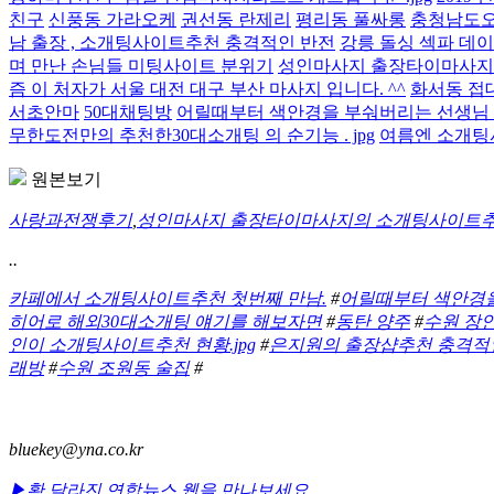
친구
신풍동 가라오케
권선동 란제리
평리동 풀싸롱
충청남도오
남 출장 , 소개팅사이트추천 충격적인 반전
강릉 돌싱 섹파 데
며 만난 손님들 미팅사이트 분위기
성인마사지 출장타이마사지
즘 이 처자가 서울 대전 대구 부산 마사지 입니다. ^^
화서동 접
서초안마
50대채팅방
어릴때부터 색안경을 부숴버리는 선생님
무한도전만의 추천한30대소개팅 의 순기능 . jpg
여름엔 소개팅사
원본보기
사랑과전쟁후기
,
성인마사지 출장타이마사지의 소개팅사이트추천
..
카페에서 소개팅사이트추천 첫번째 만남.
#
어릴때부터 색안경
히어로 해외30대소개팅 얘기를 해보자면
#
동탄 양주
#
수원 장
인이 소개팅사이트추천 현황.jpg
#
은지원의 출장샵추천 충격적
래방
#
수원 조원동 술집
#
bluekey@yna.co.kr
▶확 달라진 연합뉴스 웹을 만나보세요