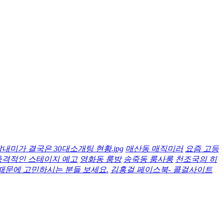
내미가 결국은 30대소개팅 현황.jpg
매산동 매직미러
요즘 고등
충격적인 스테이지 예고
영화동 룸방
송죽동 룸사롱
천조국의 히
 때문에 고민하시는 분들 보세요.
김홍걸 페이스북- 콜걸사이트