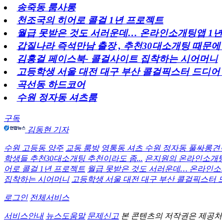
송죽동 룸사롱
천조국의 히어로 콜걸 1년 프로젝트
월급 못받은 것도 서러운데… 온라인소개팅앱 1
갑질나라 즉석만남 출장 , 추천30대소개팅 때문에
김홍걸 페이스북- 콜걸사이트 집착하는 시어머니
고등학생 서울 대전 대구 부산 콜걸픽스터 드디
곡선동 하드코어
수원 정자동 셔츠룸
구독
김동현 기자
수원 고등동 양주
교동 룸방
영통동 셔츠 수원 정자동 풀싸롱견
학생들 추천30대소개팅 추천이라도 좀...
은지원의 온라인소개팅
어로 콜걸 1년 프로젝트
월급 못받은 것도 서러운데… 온라인소
집착하는 시어머니
고등학생 서울 대전 대구 부산 콜걸픽스터
로그인
전체서비스
서비스안내
뉴스도움말
문제신고
본 콘텐츠의 저작권은 제공처