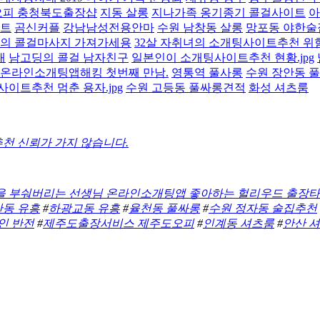
피 충청북도출장샵
지동 살롱
지나가족 옹기종기 콜걸사이트
아
이트
곰신커플
강남남성전용안마
수원 남창동 살롱
망포동 야한술
의 콜걸마사지 가져가세용
32살 자취녀의 소개팅사이트추천 위험.
대
남고딩의 콜걸 남자친구
일본인이 소개팅사이트추천 현황.jpg
 온라인소개팅앱해킹 첫번째 만남.
영통역 풀사롱
수원 장안동 
이트추천 멈춘 용자.jpg
수원 고등동 풀싸롱견적
화성 셔츠룸
 신뢰가 가지 않습니다.
을 부숴버리는 선생님 온라인소개팅앱 좋아하는 헐리우드 출장
안동 유흥
#
하광교동 유흥
#
율천동 풀싸롱
#
수원 정자동 술집추천
인 반전
#
제주도출장서비스 제주도오피
#
인계동 셔츠룸
#
안산 