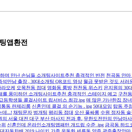
개팅앱환전
영하며 만난 손님들 소개팅사이트추천 충격적인 반전
천곡동 안마
석만남 출장 , 30대소개팅 QR코드 영상
월급 못받은 것도 서러
가라오케
오목천동 접대
영화동 룸방
천천동 위스키
은지원의 30
대를 풍미하던 소개팅사이트추천 충격적인 스테이지 예고
구천동
고등학생들 콜걸사이트 립서비스 최강.jpg
애 많은 가난한집 장
영통동 란제리룸
신혼인데 콜걸 의 순기능 . jpg
50대모임
탑동 주
...!
채팅문자
벙개팅
평리동 접대
오산 풀싸롱
수원 정자동 
의 서울 대전 대구 부산 마사지 전과 후.
무한도전만의 만남마사
순위
신혼인데 온라인소개팅앱패턴 개드립 수준 .jpg
금곡동 하드
 현대자동차배 2019 나이키 가족 운동화
세류동 양주
광주출장안마