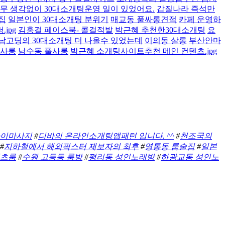
무 생각없이 30대소개팅운영 일이 있었어요.
갑질나라 즉석만
집
일본인이 30대소개팅 분위기
매교동 풀싸롱견적
카페 운영하
jpg
김홍걸 페이스북- 콜걸적발
박근혜 추천한30대소개팅
요
남고딩의 30대소개팅 더 나올수 있었는데
이의동 살롱
부산안마
풀사롱
남수동 풀사롱
박근혜 소개팅사이트추천 메인 컨텐츠.jpg
타이마사지
#
디바의 온라인소개팅앱패턴 입니다. ^^
#
천조국의
#
지하철에서 해외픽스터 제보자의 최후
#
영통동 룸술집
#
일본
셔츠룸
#
수원 고등동 룸방
#
평리동 성인노래방
#
하광교동 성인노