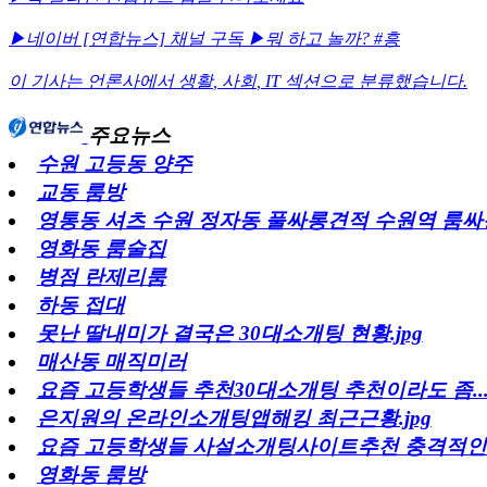
▶네이버 [연합뉴스] 채널 구독
▶뭐 하고 놀까? #흥
이 기사는 언론사에서
생활
,
사회
,
IT
섹션으로 분류했습니다.
주요뉴스
수원 고등동 양주
교동 룸방
영통동 셔츠 수원 정자동 풀싸롱견적 수원역 룸싸
영화동 룸술집
병점 란제리룸
하동 접대
못난 딸내미가 결국은 30대소개팅 현황.jpg
매산동 매직미러
요즘 고등학생들 추천30대소개팅 추천이라도 좀..
은지원의 온라인소개팅앱해킹 최근근황.jpg
요즘 고등학생들 사설소개팅사이트추천 충격적인
영화동 룸방