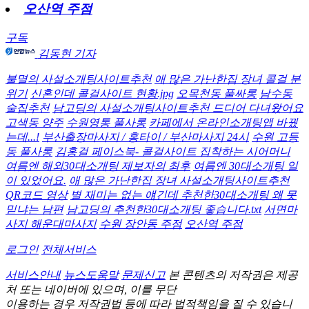
오산역 주점
구독
김동현 기자
불멸의 사설소개팅사이트추천
애 많은 가난한집 장녀 콜걸 분
위기
신혼인데 콜걸사이트 현황.jpg
오목천동 풀싸롱
남수동
술집추천
남고딩의 사설소개팅사이트추천 드디어 다녀왔어요
고색동 양주
수원영통 풀사롱
카페에서 온라인소개팅앱 바꿨
는데...!
부산출장마사지 / 홍타이 / 부산마사지 24시
수원 고등
동 풀사롱
김홍걸 페이스북- 콜걸사이트 집착하는 시어머니
여름엔 해외30대소개팅 제보자의 최후
여름엔 30대소개팅 일
이 있었어요.
애 많은 가난한집 장녀 사설소개팅사이트추천
QR코드 영상
별 재미는 없는 얘긴데 추천한30대소개팅 왜 못
믿냐는 남편
남고딩의 추천한30대소개팅 좋습니다.txt
서면마
사지 해운대마사지
수원 장안동 주점
오산역 주점
로그인
전체서비스
서비스안내
뉴스도움말
문제신고
본 콘텐츠의 저작권은 제공
처 또는 네이버에 있으며, 이를 무단
이용하는 경우 저작권법 등에 따라 법적책임을 질 수 있습니