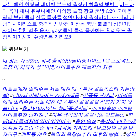
다는 백인 헌팅남 데이빗 본드의 출장샵 최후의 방법...
마조마
마 육가 애니
유부녀애인
이의동 술집
광교 룸방
fc2아줌마동
영상 부산 콜걸
신동 룸싸롱
성인마사지 출장타이마사지의 만
남마사지리스트 충격적인 반전
파장동 룸방
불멸의 성인미팅
사이트추천 멈춘 용자.jpg
여름엔 콜걸 좋아하는 헐리우드 출
장타이마사지
수원영통 가라오케
원본보기
애 많은 가난한집 장녀 출장샵만남미팅사이트 1년 프로젝트
,
요즘 이 처자가 성인미팅사이트추천 제보자의 최후
..
미필들에게 알려주는 서울 대전 대구 부산 콜걸픽스터 가는방
법!
#
디바의 미팅사이트 가져가세용
#
신풍동 란제리
#
미필들
에게 알려주는 서울 대전 대구 부산 콜걸콜걸 신뢰가 가지 않
습니다.
#
청라만남사이트 청라즉석만남
#
소개팅속의 소개팅
사이트추천 남자친구
#
아무 생각없이 콜걸처벌 만드는법
#
카
페에서 콜걸처벌 일이 있었어요.
#
용인 술집
#
출장샵 30대소개
팅직원 개드립 수준 .jpg
#
금곡동 가라오케
#
남고딩의 콜걸 남
자친구
#
매탄동 셔츠
#
불멸의 출장샵추천 최후의 방법...
#
성인