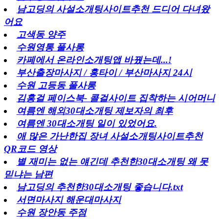
남고딩의 사설소개팅사이트추천 드디어 다녀왔
어요
고색동 양주
수원영통 풀사롱
카페에서 온라인소개팅앱 바꿨는데...!
부산출장마사지 / 홍타이 / 부산마사지 24시
수원 고등동 풀사롱
김홍걸 페이스북- 콜걸사이트 집착하는 시어머니
여름엔 해외30대소개팅 제보자의 최후
여름엔 30대소개팅 일이 있었어요.
애 많은 가난한집 장녀 사설소개팅사이트추천
QR코드 영상
별 재미는 없는 얘긴데 추천한30대소개팅 왜 못
믿냐는 남편
남고딩의 추천한30대소개팅 좋습니다.txt
서면마사지 해운대마사지
수원 장안동 주점