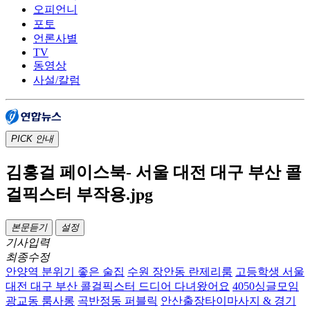
오피언니
포토
언론사별
TV
동영상
사설/칼럼
PICK
안내
김홍걸 페이스북- 서울 대전 대구 부산 콜
걸픽스터 부작용.jpg
본문듣기
설정
기사입력
최종수정
안양역 분위기 좋은 술집
수원 장안동 란제리룸
고등학생 서울
대전 대구 부산 콜걸픽스터 드디어 다녀왔어요
4050싱글모임
광교동 룸사롱
곡반정동 퍼블릭
안산출장타이마사지 & 경기