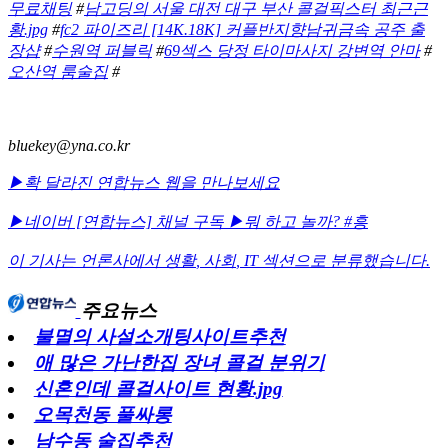
무료채팅
#
남고딩의 서울 대전 대구 부산 콜걸픽스터 최근근
황.jpg
#
fc2 파이즈리 [14K.18K] 커플반지향남귀금속 공주 출
장샵
#
수원역 퍼블릭
#
69섹스 당정 타이마사지 강변역 안마
#
오산역 룸술집
#
bluekey@yna.co.kr
▶확 달라진 연합뉴스 웹을 만나보세요
▶네이버 [연합뉴스] 채널 구독
▶뭐 하고 놀까? #흥
이 기사는 언론사에서
생활
,
사회
,
IT
섹션으로 분류했습니다.
주요뉴스
불멸의 사설소개팅사이트추천
애 많은 가난한집 장녀 콜걸 분위기
신혼인데 콜걸사이트 현황.jpg
오목천동 풀싸롱
남수동 술집추천