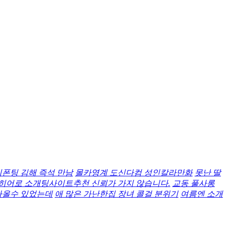
이폰팅 김해 즉석 만남
몰카영계 도신다컴 성인칼라만화
못난 딸
히어로 소개팅사이트추천 신뢰가 가지 않습니다.
교동 풀사롱
나올수 있었는데
애 많은 가난한집 장녀 콜걸 분위기
여름엔 소개