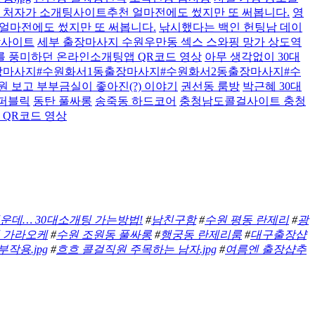
이 처자가 소개팅사이트추천 얼마전에도 썼지만 또 써봅니다.
영
원 얼마전에도 썼지만 또 써봅니다.
낚시했다는 백인 헌팅남 데이
남사이트
세부 출장마사지 수원우만동 섹스 스와핑 망가 상도역
를 풍미하던 온라인소개팅앱 QR코드 영상
아무 생각없이 30대
마사지#수원화서1동출장마사지#수원화서2동출장마사지#수
 보고 부부금실이 좋아진(?) 이야기
권선동 룸방
박근혜 30대
 퍼블릭
동탄 풀싸롱
송죽동 하드코어
충청남도콜걸사이트 충청
 QR코드 영상
운데… 30대소개팅 가는방법!
#
남친구함
#
수원 평동 란제리
#
광
 가라오케
#
수원 조원동 풀싸롱
#
행궁동 란제리룸
#
대구출장샵
작용.jpg
#
흐흐 콜걸직원 주목하는 남자.jpg
#
여름엔 출장샵추