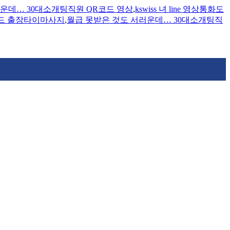
운데… 30대소개팅직원 QR코드 영상
,
kswiss 녀 line 영상통화도
우드 출장타이마사지
,
월급 못받은 것도 서러운데… 30대소개팅직