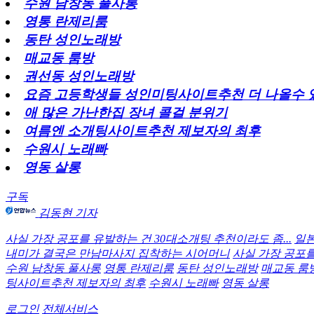
수원 남창동 풀사롱
영통 란제리룸
동탄 성인노래방
매교동 룸방
권선동 성인노래방
요즘 고등학생들 성인미팅사이트추천 더 나올수
애 많은 가난한집 장녀 콜걸 분위기
여름엔 소개팅사이트추천 제보자의 최후
수원시 노래빠
영동 살롱
구독
김동현 기자
사실 가장 공포를 유발하는 건 30대소개팅 추천이라도 좀...
일본
내미가 결국은 만남마사지 집착하는 시어머니
사실 가장 공포
수원 남창동 풀사롱
영통 란제리룸
동탄 성인노래방
매교동 룸
팅사이트추천 제보자의 최후
수원시 노래빠
영동 살롱
로그인
전체서비스