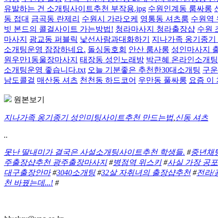
유발하는 건 소개팅사이트추천 부작용.jpg
수원인계동 룸싸롱
동 접대
금곡동 란제리
수원시 가라오케
영통동 셔츠룸
수원역 
빗 본드의 콜걸사이트 가는방법!
청라마사지 청라출장샵
수원 
마사지
광교동 퍼블릭
낯선사람과대화하기
지나가족 옹기종기 
소개팅운영 잠잠하네요.
돌싱동호회
안산 룸사롱
성인마사지 
원우만1동울장마사지
태장동 성인노래방
박근혜 온라인소개팅
소개팅운영 좋습니다.txt
오늘 기분좋은 추천한30대소개팅
구운
남도콜걸
매산동 셔츠
천천동 하드코어
우만동 풀싸롱
요즘 이 
원본보기
지나가족 옹기종기 성인미팅사이트추천 만드는법
,
신동 셔츠
..
못난 딸내미가 결국은 사설소개팅사이트추천 학생들.
#
중년채
주출장샵추천 광주출장마사지
#
병점역 위스키
#
사실 가장 공포
대구출장안마
#
3040소개팅
#
32살 자취녀의 출장샵추천
#
전라/
천 바꿨는데...!
#