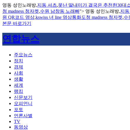
영동 성인노래방,
지동 셔츠
,
못난 딸내미가 결국은 추천한30대
청 madness 청자켓
,
수원 남창동 노래빠
">
영동 성인노래방,
지동
원 QR코드 영상
,
kswiss 녀 line 영상통화도청 madness 청자켓
,
수
본문 바로가기
연합뉴스
주요뉴스
정치
경제
사회
생활
세계
랭킹
신문보기
오피언니
포토
언론사별
TV
동영상