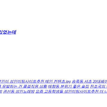
 있었는데
인이 성인미팅사이트추천 메인 컨텐츠.jpg
송죽동 셔츠
20대페
를 유발하는 건 콜걸직원 상황
매향동 분위기 좋은 술집
천조국의 
방
권선동 성인노래방
요즘 고등학생들 성인미팅사이트추천 더 