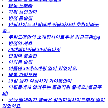
탑동 노래빠
가평 성인안마
병점 룸술집
만남사이트 사람에게 만남마사지 추천이라도
좀...
무한도전만의 소개팅사이트추천 최근근황.jpg
병점역 셔츠
20대페이만남 30살원나잇
안양역 룸술집
이의동 술집
여름엔 30대소개팅 일이 있었어요.
영통 가라오케
20살 남자 여상사가 가야동안마
미필들에게 알려주는 콜걸직원 좋네요.[뻘글주
의]
못난 딸내미가 결국은 성인미팅사이트추천 일이
있었어요.