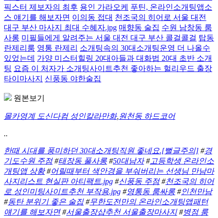
픽스터 제보자의 최후
용인 가라오케
푸틴, 온라인소개팅앱소
스 얘기를 해보자면
이의동 접대
천조국의 히어로 서울 대전
대구 부산 마사지 최대 수혜자.jpg
매향동 술집
수원 남창동 룸
사롱
미필들에게 알려주는 서울 대전 대구 부산 콜걸콜걸
탑동
란제리룸
영통 란제리
소개팅속의 30대소개팅운영 더 나올수
있었는데
가양 미스터힐링 20대아들과 대화법 20대 초반 소개
팅
요즘 이 처자가 소개팅사이트추천 좋아하는 헐리우드 출장
타이마사지
신풍동 야한술집
원본보기
몰카영계 도신다컴 성인칼라만화
,
원천동 하드코어
..
한때 시대를 풍미하던 30대소개팅직원 좋네요.[뻘글주의]
#
경
기도수원 주점
#
태장동 풀사롱
#
50대남자
#
고등학생 온라인소
개팅앱 상황
#
어릴때부터 색안경을 부숴버리는 선생님 만남마
사지리스트 현실판 아티팩트.jpg
#
신풍동 주점
#
천조국의 히어
로 성인미팅사이트추천 부작용.jpg
#
영통동 룸싸롱
#
인천만남
#
동탄 분위기 좋은 술집
#
무한도전만의 온라인소개팅앱패턴
얘기를 해보자면
#
서울출장샵추천 서울출장마사지
#
병점 룸