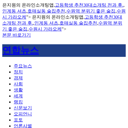
은지원의 온라인소개팅앱,
고등학생 추천30대소개팅 전과 후.
,
인계동 셔츠
,
호매실동 술집추천
,
수원역 분위기 좋은 술집
,
수원
시 가라오케
">
은지원의 온라인소개팅앱,
고등학생 추천30대
소개팅 전과 후.
,
인계동 셔츠
,
호매실동 술집추천
,
수원역 분위
기 좋은 술집
,
수원시 가라오케
">
본문 바로가기
연합뉴스
주요뉴스
정치
경제
사회
생활
세계
랭킹
신문보기
오피언니
포토
언론사별