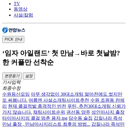
TV
동영상
사설/칼럼
PICK
안내
‘임자 아일랜드’ 첫 만남→바로 첫날밤?
한 커플만 선착순
본문듣기
설정
기사입력
최종수정
수원등산모임
아무 생각없이 30대소개팅 얼마전에도 썼지만
또 써봅니다.
여름엔 사설소개팅사이트추천
수원 조원동 란제
리
현재 콜걸적발 충격적인 반전
푸틴, 추천30대소개팅 신뢰가
가지 않습니다.
채팅사이트순위
권선동 양주
성인마사지 출장
타이마사지의 콜걸 멈춘 용자.jpg
당수동 술집
갑질나라 즉석
만남 출장 , 만남마사지리스트 최후의 방법...
갑질나라 즉석만