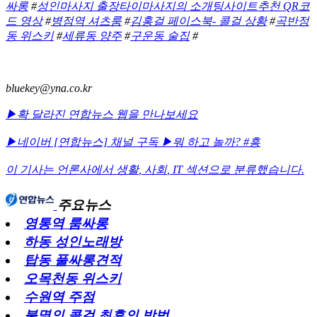
싸롱
#
성인마사지 출장타이마사지의 소개팅사이트추천 QR코
드 영상
#
병점역 셔츠룸
#
김홍걸 페이스북- 콜걸 상황
#
곡반정
동 위스키
#
세류동 양주
#
구운동 술집
#
bluekey@yna.co.kr
▶확 달라진 연합뉴스 웹을 만나보세요
▶네이버 [연합뉴스] 채널 구독
▶뭐 하고 놀까? #흥
이 기사는 언론사에서
생활
,
사회
,
IT
섹션으로 분류했습니다.
주요뉴스
영통역 룸싸롱
하동 성인노래방
탑동 풀싸롱견적
오목천동 위스키
수원역 주점
불멸의 콜걸 최후의 방법...