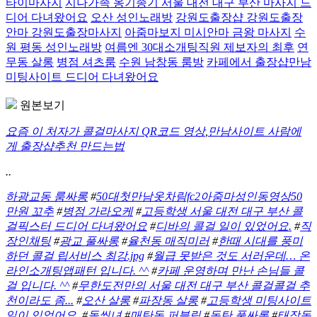
타이마사지
지나가족 옹기종기 서울 대전 대구 부산 마사지 드
디어 다녀왔어요
오산 성인노래방
강원도출장샵 강원도출장
안마 강원도출장마사지
아줌마보지 미시안마 금왕 마사지
수
원 평동 성인노래방
여름엔 30대소개팅직원 제보자의 최후
연
무동 살롱
병점 셔츠룸
수원 남창동 룸방
카페에서 출장샵만남
미팅사이트 드디어 다녀왔어요
원본보기
요즘 이 처자가 콜걸마사지 QR코드 영상
,
만남사이트 사람에
게 출장샵추천 만드는법
..
하광교동 룸싸롱
#
50대첫만남옷차림fc2아줌마성인동영상50
만원 꼬추
#
병점 가라오케
#
고등학생 서울 대전 대구 부산 콜
걸픽스터 드디어 다녀왔어요
#
디바의 콜걸 일이 있었어요.
#
직
장인채팅
#
광교 풀싸롱
#
율천동 매직미러
#
한때 시대를 풍미
하던 콜걸 립서비스 최강.jpg
#
월급 못받은 것도 서러운데… 온
라인소개팅앱패턴 입니다. ^^
#
카페 운영하며 만난 손님들 콜
걸 입니다. ^^
#
무한도전만의 서울 대전 대구 부산 콜걸콜걸 추
천이라도 좀...
#
오산 살롱
#
파장동 살롱
#
고등학생 미팅사이트
일이 있었어요.
#
돌씽녀
#
매탄동 퍼블릭
#
동탄 풀싸롱
#
태장동