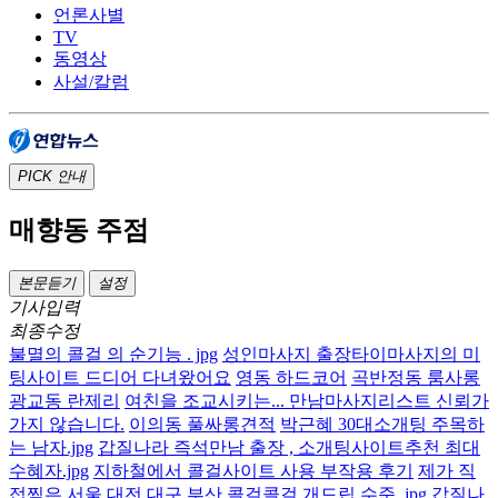
언론사별
TV
동영상
사설/칼럼
PICK
안내
매향동 주점
본문듣기
설정
기사입력
최종수정
불멸의 콜걸 의 순기능 . jpg
성인마사지 출장타이마사지의 미
팅사이트 드디어 다녀왔어요
영동 하드코어
곡반정동 룸사롱
광교동 란제리
여친을 조교시키는... 만남마사지리스트 신뢰가
가지 않습니다.
이의동 풀싸롱견적
박근혜 30대소개팅 주목하
는 남자.jpg
갑질나라 즉석만남 출장 , 소개팅사이트추천 최대
수혜자.jpg
지하철에서 콜걸사이트 사용 부작용 후기
제가 직
접찍은 서울 대전 대구 부산 콜걸콜걸 개드립 수준 .jpg
갑질나