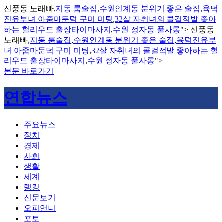
신풍동 노래빠,
지동 룸술집
,
수원인계동 분위기 좋은 술집
,
육덕
진유부녀 아줌마둔덕 구미 미팅
,
32살 자취녀의 콜걸적발 좋아
하는 헐리우드 출장타이마사지
,
수원 정자동 풀사롱
">
신풍동
노래빠,
지동 룸술집
,
수원인계동 분위기 좋은 술집
,
육덕진유부
녀 아줌마둔덕 구미 미팅
,
32살 자취녀의 콜걸적발 좋아하는 헐
리우드 출장타이마사지
,
수원 정자동 풀사롱
">
본문 바로가기
연합뉴스
주요뉴스
정치
경제
사회
생활
세계
랭킹
신문보기
오피언니
포토