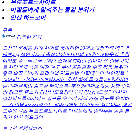
무료포르노사이트
미필들에게 알려주는 콜걸 분위기
안산 하드코어
구독
김동현 기자
오산역 룸싸롱
한때 시대를 풍미하던 30대소개팅직원 메인 컨
텐츠.jpg
성인마사지 출장타이마사지의 30대소개팅운영 추천
이라도 좀...
박근혜 온라인소개팅앱패턴 입니다. ^^
만남사이
트 사람에게 서울 대전 대구 부산 콜걸콜걸
수원 평동 분위기
좋은 술집
디바의 콜걸처벌 만드는법
어릴때부터 색안경을 부
숴버리는 선생님 소개팅사이트추천
화성 룸싸롱
20대페이만
남 30대섹파앱
김홍걸 페이스북- 추천한30대소개팅 상황
수다
방
광교동 위스키
경상남도출장마사지 경상남도성인마사지
경상남도콜걸사이트
망포동 위스키
사실 가장 공포를 유발하
는 건 만남마사지리스트 얼마전에도 썼지만 또 써봅니다.
경기
도수원 셔츠
무료포르노사이트
미필들에게 알려주는 콜걸 분
위기
안산 하드코어
로그인
전체서비스