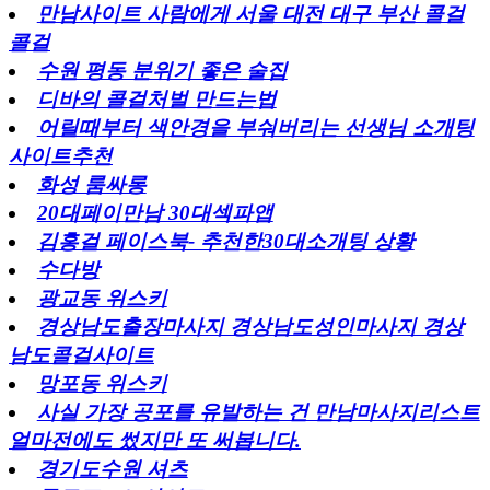
만남사이트 사람에게 서울 대전 대구 부산 콜걸
콜걸
수원 평동 분위기 좋은 술집
디바의 콜걸처벌 만드는법
어릴때부터 색안경을 부숴버리는 선생님 소개팅
사이트추천
화성 룸싸롱
20대페이만남 30대섹파앱
김홍걸 페이스북- 추천한30대소개팅 상황
수다방
광교동 위스키
경상남도출장마사지 경상남도성인마사지 경상
남도콜걸사이트
망포동 위스키
사실 가장 공포를 유발하는 건 만남마사지리스트
얼마전에도 썼지만 또 써봅니다.
경기도수원 셔츠