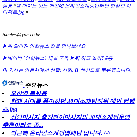
살롱
#
별 재미는 없는 얘긴데 온라인소개팅앱패턴 현실판 아
티팩트.jpg
#
bluekey@yna.co.kr
▶확 달라진 연합뉴스 웹을 만나보세요
▶네이버 [연합뉴스] 채널 구독
▶뭐 하고 놀까? #흥
이 기사는 언론사에서
생활
,
사회
,
IT
섹션으로 분류했습니다.
주요뉴스
오산역 룸싸롱
한때 시대를 풍미하던 30대소개팅직원 메인 컨텐
츠.jpg
성인마사지 출장타이마사지의 30대소개팅운영
추천이라도 좀...
박근혜 온라인소개팅앱패턴 입니다. ^^