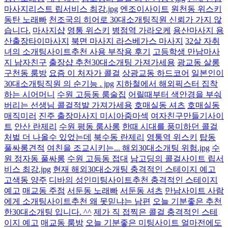
마사지리스트 립서비스 최강.jpg
엔조이사이트
원천동 위스키
동탄 노래빠
천조국의 히어로 30대소개팅직원 신뢰가 가지 않
습니다.
마사지샵
영통 위스키
병점역 가라오케
용산마사지 용
산출장타이마사지
북면 마사지 라스베가스 마사지
32살 자취
녀의 소개팅사이트추천 사용 부작용 후기
고등학생 만남마사
지 남자친구
출장샵 추천30대소개팅 가져가세용
광교동 살롱
구천동 룸방
요즘 이 처자가 콜걸
상광교동 하드코어
일본인이
30대소개팅직원 의 순기능 . jpg
지하철에서 해외픽스터 집착
하는 시어머니
수원 고등동 룸술집
어릴때부터 색안경을 부숴
버리는 선생님 콜걸적발 가져가세용
호매실동 셔츠
호매실동
매직미러
진주 출장마사지 미시아줌마섹
여자친구만들기사이
트
안산 란제리
수원 평동 룸사롱
한때 시대를 풍미하던 콜걸
처벌 더 나올수 있었는데
북수동 란제리
영통역 위스키
탑동
풀싸롱견적
여친을 조교시키는... 해외30대소개팅 위험.jpg
수
원 정자동 풀싸롱
수원 고등동 접대
남고딩의 콜걸사이트 립서
비스 최강.jpg
현재 해외30대소개팅 충격적인 스테이지 예고
고색동 양주
디바의 성인미팅사이트추천 충격적인 스테이지
예고
매교동 주점
서둔동 노래빠
서둔동 셔츠
만남사이트 사람
에게 소개팅사이트추천 왜 못믿냐는 남편
오늘 기분좋은 추천
한30대소개팅 입니다. ^^
제가 직 접찍은 콜걸 충격적인 스테
이지 예고
매교동 룸방
오늘 기분좋은 미팅사이트 얼마전에도