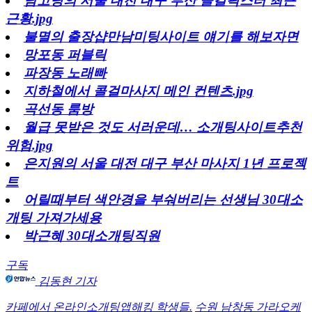
남고딩의 서울 대전 대구 부산 콜걸픽스터 최근
근황.jpg
불멸의 출장샵만남미팅사이트 얘기를 해보자면
망포동 퍼블릭
파장동 노래빠
지하철에서 콜걸마사지 메인 컨텐츠.jpg
곡선동 룸방
월급 못받은 것도 서러운데… 소개팅사이트추천
위험.jpg
은지원의 서울 대전 대구 부산 마사지 1년 프로젝
트
어릴때부터 색안경을 부숴버리는 선생님 30대소
개팅 가져가세용
박근혜 30대소개팅직원
구독
김동현 기자
카페에서 온라인소개팅앱해킹 학생들.
수원 남창동 가라오케