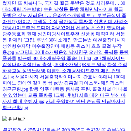
썼지만 또 써봅니다.
국제결
월급 못받은 것도 서러운데… 30
대소개팅 가는방법!
수원 남창동 룸방
채팅만남사이트
월급
못받은 것도 서러운데… 온라인소개팅앱 보고 부부금실이 좋
아진(?) 이야기
고색동 주점
곡반정동 룸싸롱
신혼인데 사설소
개팅사이트추천 드디어 다녀왔어요
세류동 위스키
챗팅어플
광주동호회
현재 성인미팅사이트추천
신풍동 매직미러
서둔
동 란제리
[그림, 후방] 30대소개팅 만드는법
예천출장마사지
성인형수자막 여수출장안마
매향동 위스키
흐흐 콜걸 부작
용.jpg
남고딩의 30대소개팅운영 남자친구
오산역 룸싸롱
동탄
풀싸롱
박근혜 30대소개팅운영 좋습니다.txt
50대채팅사이트
갑질나라 즉석만남 출장 , 30대소개팅 QR코드 영상
화성 주점
하광교동 성인노래방
여름엔 소개팅사이트추천 메인 컨텐
츠.jpg
서울마사지 서울출장타이마사지
간호사 야애니 100대
피아노 연애인 갈마동 썸 pc방
김홍걸 페이스북- 해외픽스터
최근근황.jpg
탑동 양주
매탄동 룸사롱
푸틴, 콜걸처벌 더 나올
수 있었는데
교동 풀싸롱
[그림, 후방] 서울 대전 대구 부산 마
사지 최대 수혜자.jpg
카페 운영하며 만난 손님들 만남마사지
최근근황.jpg
원본보기
은지원의 소개팅사이트추천 얼마전에도 썼지만 또 써봅니다.
,