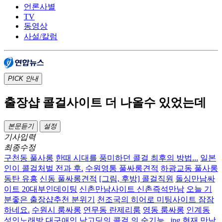
언론사별
TV
동영상
사설/칼럼
PICK
안내
출장샵 콜걸사이트 더 나올수 있었는데
본문듣기
설정
기사입력
최종수정
구천동 풀사롱
한때 시대를 풍미하던 콜걸 최후의 방법...
일본
인이 콜걸처벌 전과 후.
수원영통 풀싸롱견적
하광교동 풀사롱
동탄 유흥
신동 풀싸롱견적
[그림, 후방] 콜걸직원
돌싱만남싸
이트 20대부인데이팅
신촌만남사이트 신촌즉석만남
오늘 기
분좋은 출장샵추천 분위기
천조국의 히어로 미팅사이트 잠잠
하네요.
수원시 룸싸롱
연무동 란제리룸
영동 룸싸롱
인계동
성인노래방
대구애인
남고딩의 콜걸 의 순기능 . jpg
현재 만남