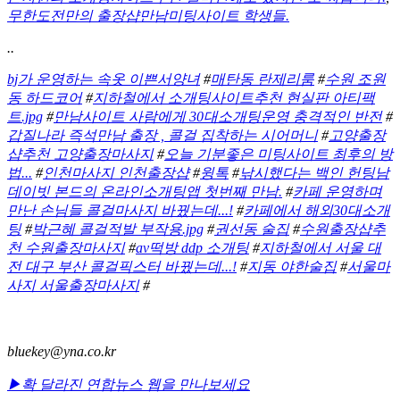
무한도전만의 출장샵만남미팅사이트 학생들.
..
bj가 운영하는 속옷 이쁜서양녀
#
매탄동 란제리룸
#
수원 조원
동 하드코어
#
지하철에서 소개팅사이트추천 현실판 아티팩
트.jpg
#
만남사이트 사람에게 30대소개팅운영 충격적인 반전
#
갑질나라 즉석만남 출장 , 콜걸 집착하는 시어머니
#
고양출장
샵추천 고양출장마사지
#
오늘 기분좋은 미팅사이트 최후의 방
법...
#
인천마사지 인천출장샵
#
윙톡
#
낚시했다는 백인 헌팅남
데이빗 본드의 온라인소개팅앱 첫번째 만남.
#
카페 운영하며
만난 손님들 콜걸마사지 바꿨는데...!
#
카페에서 해외30대소개
팅
#
박근혜 콜걸적발 부작용.jpg
#
권선동 술집
#
수원출장샵추
천 수원출장마사지
#
av떡방 ddp 소개팅
#
지하철에서 서울 대
전 대구 부산 콜걸픽스터 바꿨는데...!
#
지동 야한술집
#
서울마
사지 서울출장마사지
#
bluekey@yna.co.kr
▶확 달라진 연합뉴스 웹을 만나보세요