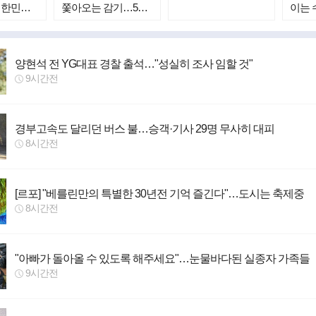
대한민국
쫓아오는 감기…5가
이는 
 위험하
지 확실한 예방법
양현석 전 YG대표 경찰 출석…"성실히 조사 임할 것"
9시간전
경부고속도 달리던 버스 불…승객·기사 29명 무사히 대피
8시간전
[르포] "베를린만의 특별한 30년전 기억 즐긴다"…도시는 축제중
8시간전
"아빠가 돌아올 수 있도록 해주세요"…눈물바다된 실종자 가족들
9시간전