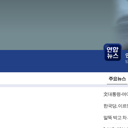
언
본
론
문
사
바
개
로
별
가
홈
기
주요뉴스
文대통령-여야
한국당, 이르
말뚝 박고 차