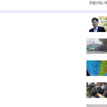
전립선암, 
중년 남성이
다