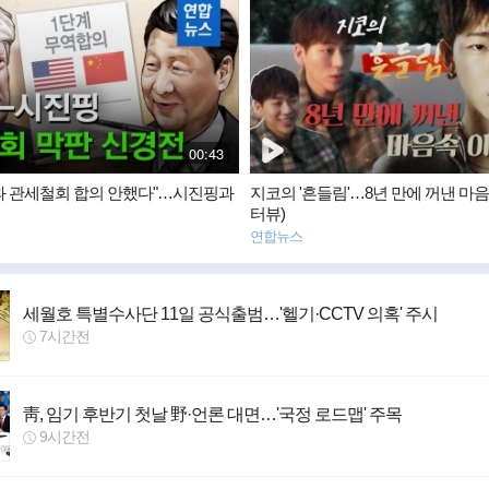
영
상
뉴
스
재
00:43
생
시
과 관세철회 합의 안했다"…시진핑과
지코의 '흔들림'…8년 만에 꺼낸 마
간
터뷰)
연합뉴스
세월호 특별수사단 11일 공식출범…'헬기·CCTV 의혹' 주시
7시간전
靑, 임기 후반기 첫날 野·언론 대면…'국정 로드맵' 주목
9시간전