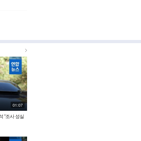
더
보
기
재
01:07
생
시
석 "조사 성실
간