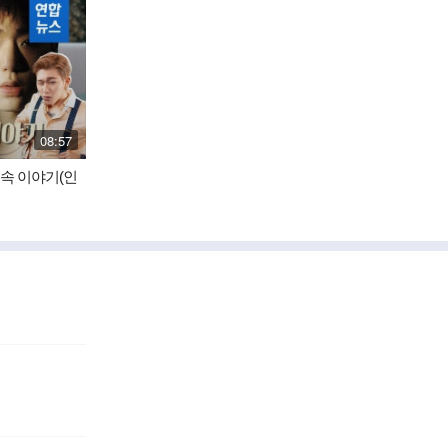
재
08:57
생
시
음속 이야기(인
간