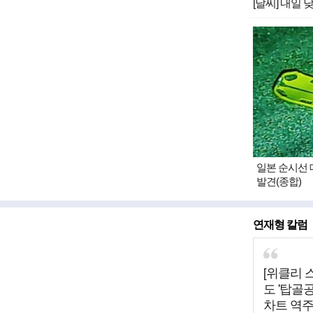
[날씨] 내일
일본 순시선 
발견(종합)
연재형 칼럼
[위클리 
도 '탑골
차트 역