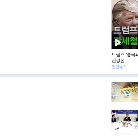
영
상
뉴
스
트럼프 "중국
신경전
연합뉴스