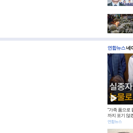
연합뉴스
네이
동
영
상
뉴
스
"가족 품으로
까지 포기 않
연합뉴스
동