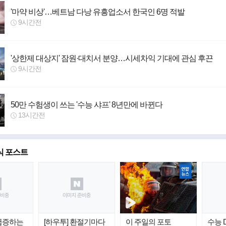
'마약 비상'…베트남 다낭 유흥업소서 한국인 6명 적발
9시간전
'상한제 대상지' 잠원·대치서 분양…시세차익 기대에 관심 후끈
9시간전
50만 수험생이 쓰는 '수능 샤프' 8년만에 바뀐다
13시간전
식 포스트
 급증하는
[하우투] 환절기마다
이 주일의 포토
수능 D