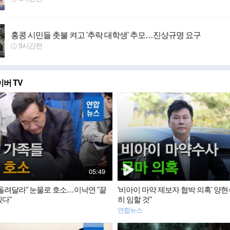
홍콩 시민들 촛불 켜고 '추락 대학생' 추모…진상규명 요구
9시간전
버 TV
동
영
상
뉴
스
재
05:49
생
시
 돌려달라" 눈물로 호소…이낙연 "끝
'비아이 마약 제보자 협박 의혹' 양현
간
겠다"
히 임할 것"
연합뉴스
동