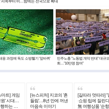
 낮 서쪽부터 비…밤에는 전국으로 확대
대응 과정에 독도 소방헬기 '앞바퀴'
민주노총 "노동법 개악 반대" 대규모
회…"10만명 참여"
스마트] 게임
[뉴스피처] 지코의 '흔
[길따라 멋따라] 
공원' 시대…
들림'…8년 만에 꺼낸
·쇼핑·팁에 질린다"
주행하는 그
마음속 이야기
無 여행상품 '순항