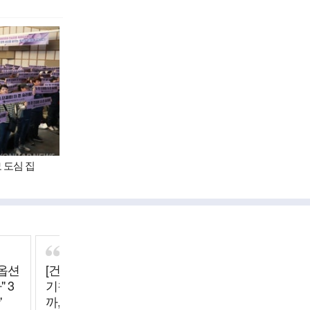
 도심 집
"옵션
[건강이 최고] '고열에
[SNS 세상] 구겨진 '82
 3
기침·가래'…감기일
년생 김지영' 포스
'
까, 폐렴일까
터…배급사 "배송 실