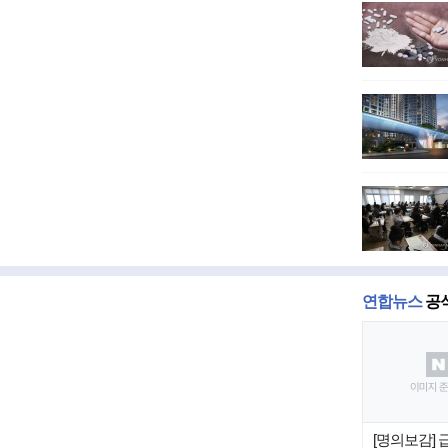
연합뉴스
공
[명의보감]