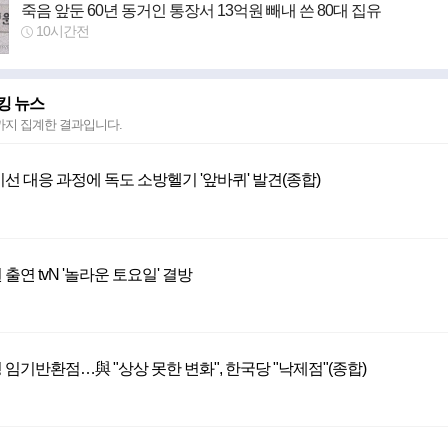
죽음 앞둔 60년 동거인 통장서 13억원 빼내 쓴 80대 집유
10시간전
킹 뉴스
 까지
집계한 결과입니다.
선 대응 과정에 독도 소방헬기 '앞바퀴' 발견(종합)
출연 tvN '놀라운 토요일' 결방
임기반환점…與 "상상 못한 변화", 한국당 "낙제점"(종합)