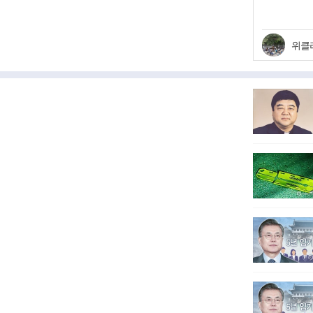
시절 히
위클