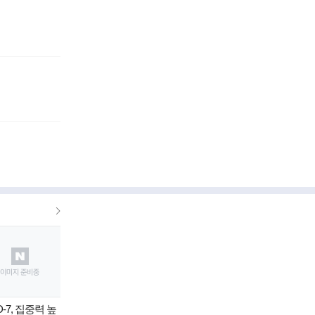
더
보
기
-7, 집중력 높
혁신 신사업? 불법 영