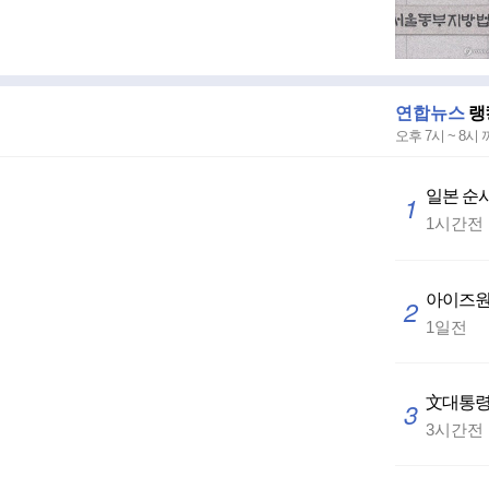
연합뉴스
랭
오후 7시 ~ 8시
일본 순시
1
1시간전
아이즈원 
2
1일전
文대통령 
3
3시간전