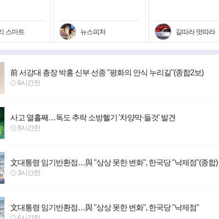
트작들
리 스마트
뉴스피처
길따라 멋따라
前 서강대 총장 박홍 신부 선종 "평화의 안식 누리길"(종합2보)
6시간전
사고 열흘째…독도 추락 소방헬기 '차양막·들것' 발견
8시간전
文대통령 임기반환점…與 "상상 못한 변화", 한국당 "낙제점"(종합)
3시간전
文대통령 임기반환점…與 "상상 못한 변화", 한국당 "낙제점"
6시간전