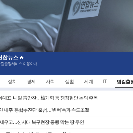
연합뉴스
밤길출장서비스 이용아내
밤길출장
정치
경제
사회
생활
세계
IT
대표, 내일 靑만찬…檢개혁 등 쟁점현안 논의 주목
면 내주 '통합추진단' 출범…'변혁'측과 속도조절
 세우고…산사태 복구현장 통행 막는 땅 주인