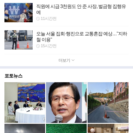
직원에 시급 3천원도 안 준 사장, 벌금형 집행유
예
11시간전
오늘 서울 집회·행진으로 교통혼잡 예상…"지하
철 이용"
15시간전
더보기
포토뉴스