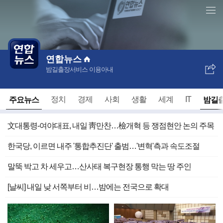
언
본
론
문
전체 언론사 홈
사
바
개
로
별
가
홈
기
연합뉴스
밤길출장서비스 이용아내
SNS
보
내
주요뉴스
밤길
정치
경제
사회
생활
세계
IT
기
文대통령-여야대표, 내일 靑만찬…檢개혁 등 쟁점현안 논의 주목
한국당, 이르면 내주 '통합추진단' 출범…'변혁'측과 속도조절
말뚝 박고 차 세우고…산사태 복구현장 통행 막는 땅 주인
[날씨] 내일 낮 서쪽부터 비…밤에는 전국으로 확대