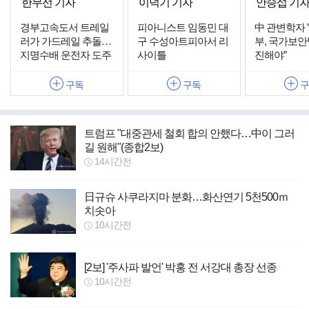
한무선 기자
이덕기 기자
안승섭 기
경부고속도서 트레일
피아니스트 임동민 대
中 관변학자 
러가 가드레일 추돌…
구 수성아트피아서 리
부, 국가보안
지명수배 운전자 도주
사이틀
진해야"
구독
구독
트럼프 "대중관세 철회 합의 안했다…中이 그러
길 원해"(종합2보)
14시간전
日규슈 사쿠라지마 분화…화산연기 5천500ｍ
치솟아
10시간전
[2보] '주사파 발언' 박홍 전 서강대 총장 선종
10시간전