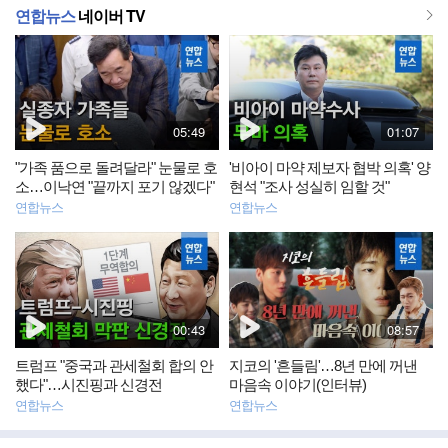
더
연합뉴스
네이버 TV
동
동
보
영
영
상
상
기
뉴
뉴
스
스
재
재
05:49
01:07
생
생
시
시
"가족 품으로 돌려달라" 눈물로 호
'비아이 마약 제보자 협박 의혹' 양
간
간
소…이낙연 "끝까지 포기 않겠다"
현석 "조사 성실히 임할 것"
연합뉴스
연합뉴스
동
동
영
영
상
상
뉴
뉴
스
스
재
재
00:43
08:57
생
생
시
시
트럼프 "중국과 관세철회 합의 안
지코의 '흔들림'…8년 만에 꺼낸
간
간
했다"…시진핑과 신경전
마음속 이야기(인터뷰)
연합뉴스
연합뉴스