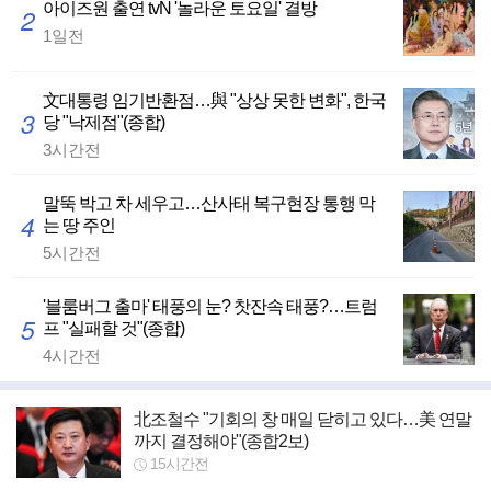
아이즈원 출연 tvN '놀라운 토요일' 결방
2
1일전
文대통령 임기반환점…與 "상상 못한 변화", 한국
3
당 "낙제점"(종합)
3시간전
말뚝 박고 차 세우고…산사태 복구현장 통행 막
4
는 땅 주인
5시간전
'블룸버그 출마' 태풍의 눈? 찻잔속 태풍?…트럼
5
프 "실패할 것"(종합)
4시간전
北조철수 "기회의 창 매일 닫히고 있다…美 연말
까지 결정해야"(종합2보)
15시간전