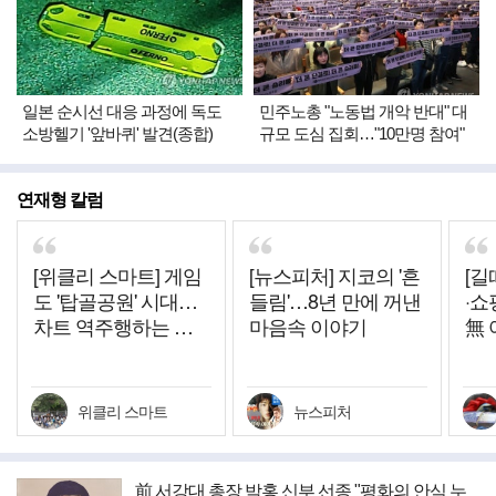
일본 순시선 대응 과정에 독도
민주노총 "노동법 개악 반대" 대
소방헬기 '앞바퀴' 발견(종합)
규모 도심 집회…"10만명 참여"
연재형 칼럼
[위클리 스마트] 게임
[뉴스피처] 지코의 '흔
[길
도 '탑골공원' 시대…
들림'…8년 만에 꺼낸
·쇼
차트 역주행하는 그
마음속 이야기
無 
시절 히트작들
위클리 스마트
뉴스피처
前 서강대 총장 박홍 신부 선종 "평화의 안식 누