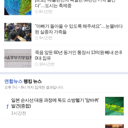
다"…도시는 축제중
8시간전
"아빠가 돌아올 수 있도록 해주세요"…눈물바다
된 실종자 가족들
9시간전
죽음 앞둔 60년 동거인 통장서 13억원 빼내 쓴 8
0대 집유
10시간전
연합뉴스
랭킹 뉴스
오후 7시 ~ 8시 까지
집계한 결과입니다.
일본 순시선 대응 과정에 독도 소방헬기 '앞바퀴'
1
발견(종합)
1시간전