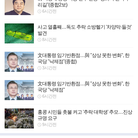
리길"(종합2보)
6시간전
사고 열흘째…독도 추락 소방헬기 '차양막·들것'
발견
8시간전
文대통령 임기반환점…與 "상상 못한 변화", 한
국당 "낙제점"(종합)
3시간전
文대통령 임기반환점…與 "상상 못한 변화", 한
국당 "낙제점"
6시간전
홍콩 시민들 촛불 켜고 '추락 대학생' 추모…진상
규명 요구
9시간전