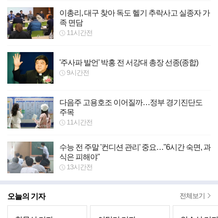
이총리, 대구 찾아 독도 헬기 추락사고 실종자 가
족 면담
11시간전
'주사파 발언' 박홍 전 서강대 총장 선종(종합)
9시간전
다음주 고용호조 이어질까…정부 경기진단도
주목
11시간전
수능 전 주말 '컨디션 관리' 중요…"6시간 숙면, 과
식은 피해야"
13시간전
오늘의 기자
전체보기