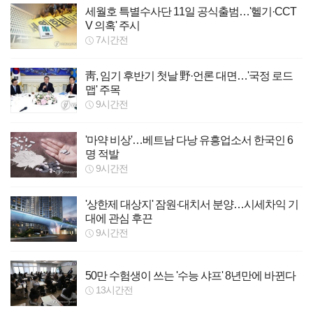
세월호 특별수사단 11일 공식출범…'헬기·CCT
V 의혹' 주시
7시간전
靑, 임기 후반기 첫날 野·언론 대면…'국정 로드
맵' 주목
9시간전
'마약 비상'…베트남 다낭 유흥업소서 한국인 6
명 적발
9시간전
'상한제 대상지' 잠원·대치서 분양…시세차익 기
대에 관심 후끈
9시간전
50만 수험생이 쓰는 '수능 샤프' 8년만에 바뀐다
13시간전