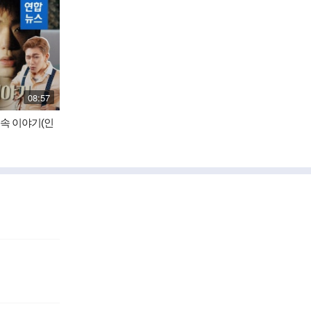
재
08:57
생
시
음속 이야기(인
간