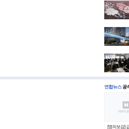
연합뉴스
공
[명의보감]