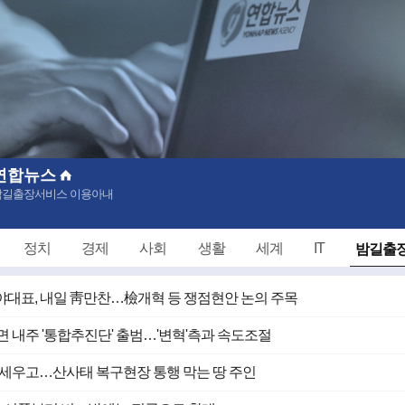
연합뉴스
밤길출장서비스 이용아내
밤길출장
정치
경제
사회
생활
세계
IT
대표, 내일 靑만찬…檢개혁 등 쟁점현안 논의 주목
면 내주 '통합추진단' 출범…'변혁'측과 속도조절
 세우고…산사태 복구현장 통행 막는 땅 주인