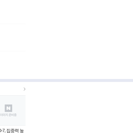
더
보
기
-7, 집중력 높
혁신 신사업? 불법 영