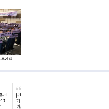
 도심 집
"옵션
[건강이 최고] '고열에
[SNS 세상] 구겨진 '82
 3
기침·가래'…감기일
년생 김지영' 포스
'
까, 폐렴일까
터…배급사 "배송 실