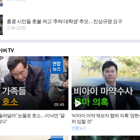
홍콩 시민들 촛불 켜고 '추락 대학생' 추모…진상규명 요구
9시간전
버 TV
동
영
상
뉴
스
재
05:49
생
시
 돌려달라" 눈물로 호소…이낙연 "끝
'비아이 마약 제보자 협박 의혹' 양현
간
겠다"
히 임할 것"
연합뉴스
동