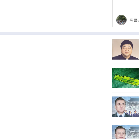
시절 히
위클