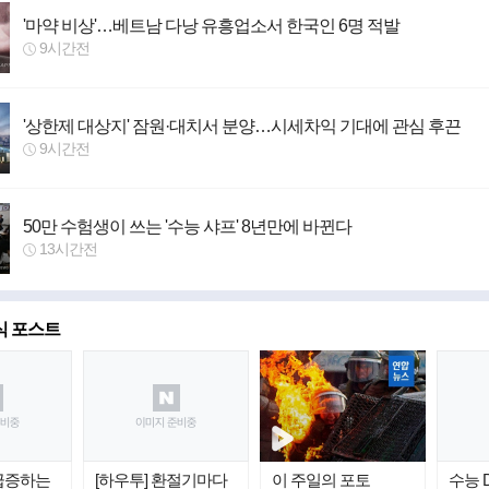
'마약 비상'…베트남 다낭 유흥업소서 한국인 6명 적발
9시간전
'상한제 대상지' 잠원·대치서 분양…시세차익 기대에 관심 후끈
9시간전
50만 수험생이 쓰는 '수능 샤프' 8년만에 바뀐다
13시간전
식 포스트
 급증하는
[하우투] 환절기마다
이 주일의 포토
수능 D