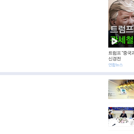
영
상
뉴
스
트럼프 "중국
신경전
연합뉴스