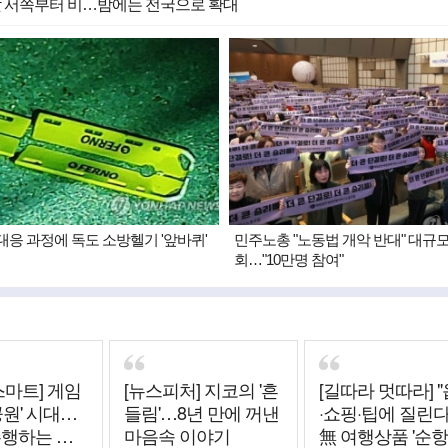
 낮 서쪽부터 비…밤에는 전국으로 확대
대응 과정에 독도 소방헬기 '앞바퀴'
민주노총 "노동법 개악 반대" 대규모
회…"10만명 참여"
스마트] 게임
[뉴스피처] 지코의 '흔
[길따라 멋따라] 
공원' 시대…
들림'…8년 만에 꺼낸
·쇼핑·팁에 질린다"
주행하는 그
마음속 이야기
無 여행상품 '순항