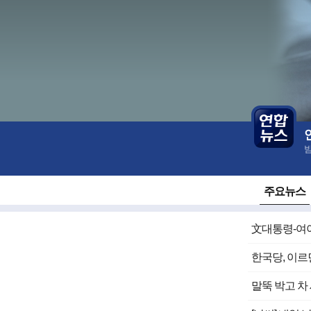
언
본
론
문
사
바
개
로
별
가
홈
기
주요뉴스
文대통령-여야
한국당, 이르
말뚝 박고 차