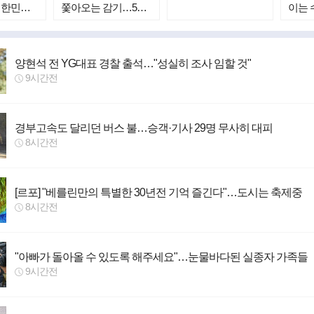
대한민국
쫓아오는 감기…5가
이는 
 위험하
지 확실한 예방법
양현석 전 YG대표 경찰 출석…"성실히 조사 임할 것"
9시간전
경부고속도 달리던 버스 불…승객·기사 29명 무사히 대피
8시간전
[르포] "베를린만의 특별한 30년전 기억 즐긴다"…도시는 축제중
8시간전
"아빠가 돌아올 수 있도록 해주세요"…눈물바다된 실종자 가족들
9시간전