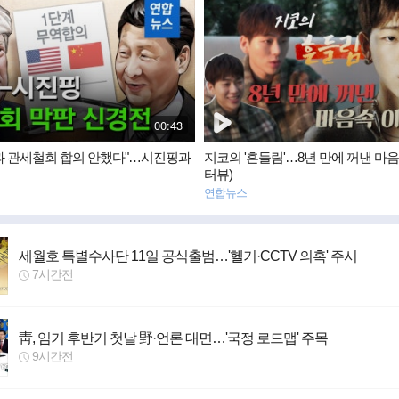
영
상
뉴
스
재
00:43
생
시
과 관세철회 합의 안했다"…시진핑과
지코의 '흔들림'…8년 만에 꺼낸 마
간
터뷰)
연합뉴스
세월호 특별수사단 11일 공식출범…'헬기·CCTV 의혹' 주시
7시간전
靑, 임기 후반기 첫날 野·언론 대면…'국정 로드맵' 주목
9시간전