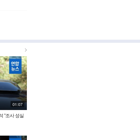
더
보
기
재
01:07
생
시
석 "조사 성실
간