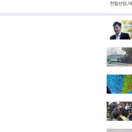
전립선암, 
중년 남성이
다