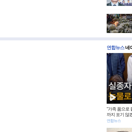
연합뉴스
네이
동
영
상
뉴
스
"가족 품으로
까지 포기 않
연합뉴스
동