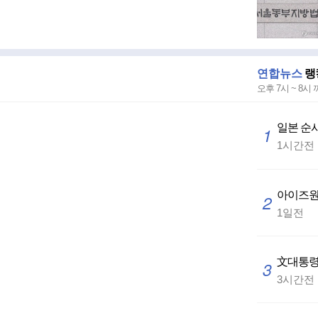
연합뉴스
랭
오후 7시 ~ 8시
일본 순시
1
1시간전
아이즈원 
2
1일전
文대통령 
3
3시간전