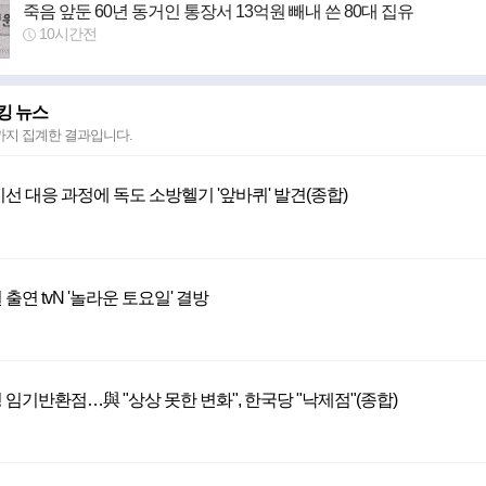
죽음 앞둔 60년 동거인 통장서 13억원 빼내 쓴 80대 집유
10시간전
킹 뉴스
 까지
집계한 결과입니다.
선 대응 과정에 독도 소방헬기 '앞바퀴' 발견(종합)
출연 tvN '놀라운 토요일' 결방
임기반환점…與 "상상 못한 변화", 한국당 "낙제점"(종합)