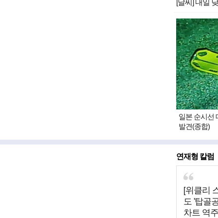
[날씨] 내일
일본 순시선 
발견(종합)
연재형 칼럼
[위클리 
도 '탑골
차트 역