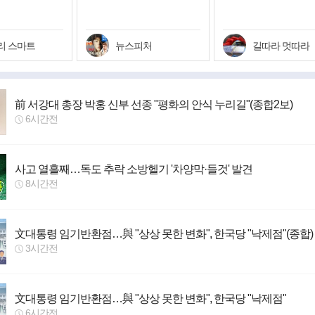
트작들
리 스마트
뉴스피처
길따라 멋따라
前 서강대 총장 박홍 신부 선종 "평화의 안식 누리길"(종합2보)
6시간전
사고 열흘째…독도 추락 소방헬기 '차양막·들것' 발견
8시간전
文대통령 임기반환점…與 "상상 못한 변화", 한국당 "낙제점"(종합)
3시간전
文대통령 임기반환점…與 "상상 못한 변화", 한국당 "낙제점"
6시간전