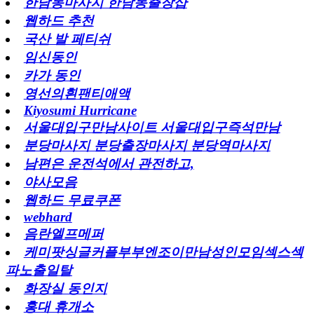
한남동마사지 한남동출장샵
웹하드 추천
국산 발 페티쉬
임신동인
카가 동인
영선의흰팬티애액
Kiyosumi Hurricane
서울대입구만남사이트 서울대입구즉석만남
분당마사지 분당출장마사지 분당역마사지
남편은 운전석에서 관전하고,
야사모음
웹하드 무료쿠폰
webhard
음란엘프메퍼
케미팟싱글커플부부엔조이만남성인모임섹스섹
파노출일탈
화장실 동인지
홍대 휴개소