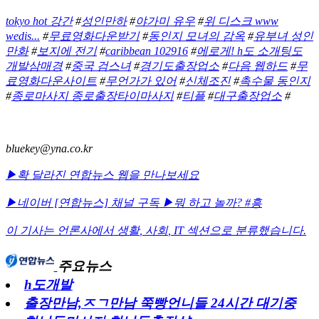
tokyo hot 강간
#
성인만하
#
야가미 유우
#
위 디스크 www
wedis...
#
무료영화다운받기
#
동인지 모녀의 감옥
#
유부녀 성인
만화
#
보지에 전기
#
caribbean 102916
#
에로게! h도 소개팅도
개발삼매경
#
중국 검스녀
#
경기도출장업소
#
다음 웹하드
#
무
료영화다운사이트
#
무언가가 있어
#
신체조진
#
촉수물 동인지
#
종로마사지 종로출장타이마사지
#
티플
#
대구출장업소
#
bluekey@yna.co.kr
▶확 달라진 연합뉴스 웹을 만나보세요
▶네이버 [연합뉴스] 채널 구독
▶뭐 하고 놀까? #흥
이 기사는 언론사에서
생활
,
사회
,
IT
섹션으로 분류했습니다.
주요뉴스
h도개발
출장만남,ㅈㄱ만남 쭉빵언니들 24시간 대기중