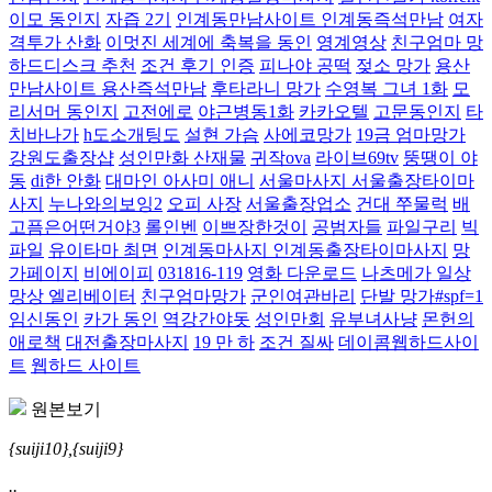
이모 동인지
자즙 2기
인계동만남사이트 인계동즉석만남
여자
격투가 산화
이멋진 세계에 축복을 동인
영계영상
친구엄마 망
하드디스크 추천
조건 후기 인증
피나야 공떡
젖소 망가
용산
만남사이트 용산즉석만남
후타라니 망가
수영복 그녀 1화
모
리서머 동인지
고전에로
야근병동1화
카카오텔
고문동인지
타
치바나가
h도소개팅도
설현 가슴
사에코망가
19금 엄마망가
강원도출장샵
성인만화 산재물
귀작ova
라이브69tv
뚱땡이 야
동
di한 안화
대마인 아사미 애니
서울마사지 서울출장타이마
사지
누나와의보잉2
오피 사장
서울출장업소
건대 쭈물럭
배
고픔은어떤거야3
롤인벤
이쁘장한것이
공범자들
파일구리
빅
파일
유이타마 최면
인계동마사지 인계동출장타이마사지
망
가페이지
비에이피
031816-119
영화 다운로드
나츠메가 일상
망상 엘리베이터
친구엄마망가
군인여관바리
단발 망가#spf=1
임신동인
카가 동인
역강간야돗
성인만회
유부녀사냥
몬헌의
애로책
대전출장마사지
19 만 하
조건 질싸
데이콤웹하드사이
트
웹하드 사이트
원본보기
{suiji10},{suiji9}
..