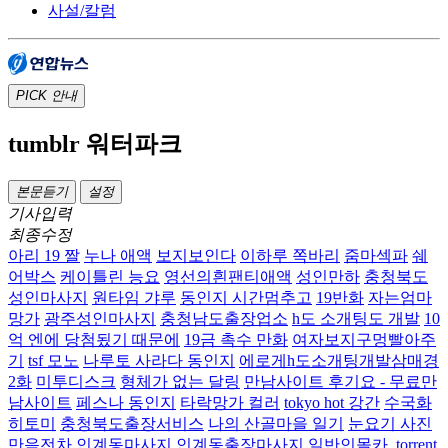
사설/칼럼
PICK
안내
tumblr 워터파크
본문듣기
설정
기사입력
최종수정
아리 19 짤
누나 애액
보지보인다
이하루 쪽바리
줌마섹파
쉐
어박스
케이틀린 능요
영선의흰팬티애액
성인만하
충청북도
성인마사지
원타임 갸루
동인지 시간멈추고
19반화
자는엄마
망가
광주성인마사지
충청남도출장업소
h도 소개팅도 개발
10
억 엔에 당첨됬기 때문에
19금 촉수 만화
여자보지구멍빨아주
기
tsf 모노
나루토 사라다 동인지
에로게h도소개팅개발삼매경
2화
미투디스크
형체가 없는 달링
만남사이트 후기요 - 무료만
남사이트
페스나 동인지
타락망가 컬러
tokyo hot 강간
수국화
히토미
충청북도출장서비스
나의 산골마을 일기
눈요기 사진
만음전차
인계동마사지 인계동출장마사지
일반인몰카 .torrent