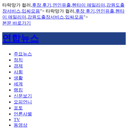
타락망가 컬러,
후장 후기
,
연인유출
,
헨타이 애밀리아
,
강원도출
장서비스
,
입싸모음
">
타락망가 컬러,
후장 후기
,
연인유출
,
헨타
이 애밀리아
,
강원도출장서비스
,
입싸모음
">
본문 바로가기
연합뉴스
주요뉴스
정치
경제
사회
생활
세계
랭킹
신문보기
오피언니
포토
언론사별
TV
동영상