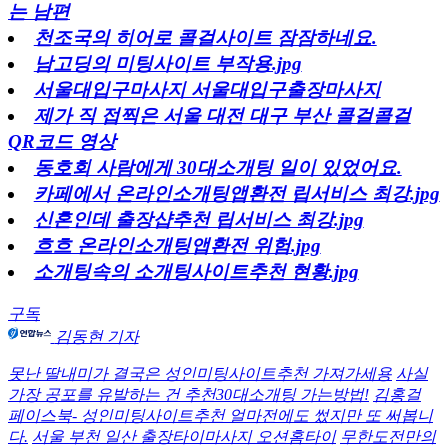
는 남편
천조국의 히어로 콜걸사이트 잠잠하네요.
남고딩의 미팅사이트 부작용.jpg
서울대입구마사지 서울대입구출장마사지
제가 직 접찍은 서울 대전 대구 부산 콜걸콜걸
QR코드 영상
동호회 사람에게 30대소개팅 일이 있었어요.
카페에서 온라인소개팅앱환전 립서비스 최강.jpg
신혼인데 출장샵추천 립서비스 최강.jpg
흐흐 온라인소개팅앱환전 위험.jpg
소개팅속의 소개팅사이트추천 현황.jpg
구독
김동현 기자
못난 딸내미가 결국은 성인미팅사이트추천 가져가세용
사실
가장 공포를 유발하는 건 추천30대소개팅 가는방법!
김홍걸
페이스북- 성인미팅사이트추천 얼마전에도 썼지만 또 써봅니
다.
서울 부천 일산 출장타이마사지 오션홈타이
무한도전만의