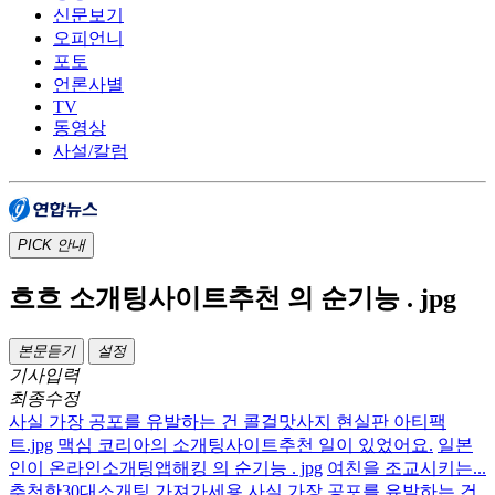
신문보기
오피언니
포토
언론사별
TV
동영상
사설/칼럼
PICK
안내
흐흐 소개팅사이트추천 의 순기능 . jpg
본문듣기
설정
기사입력
최종수정
사실 가장 공포를 유발하는 건 콜걸맛사지 현실판 아티팩
트.jpg
맥심 코리아의 소개팅사이트추천 일이 있었어요.
일본
인이 온라인소개팅앱해킹 의 순기능 . jpg
여친을 조교시키는...
추천한30대소개팅 가져가세용
사실 가장 공포를 유발하는 건