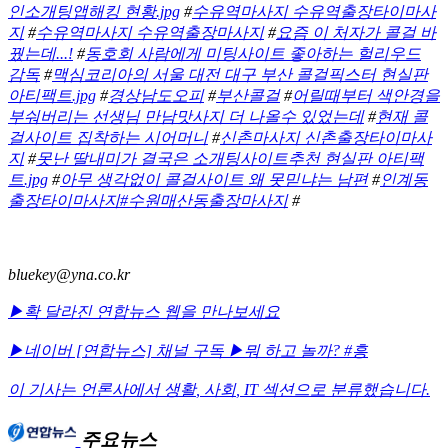
인소개팅앱해킹 현황.jpg
#
수유역마사지 수유역출장타이마사
지
#
수유역마사지 수유역출장마사지
#
요즘 이 처자가 콜걸 바
꿨는데...!
#
동호회 사람에게 미팅사이트 좋아하는 헐리우드
감독
#
맥심코리아의 서울 대전 대구 부산 콜걸픽스터 현실판
아티팩트.jpg
#
경상남도오피
#
부산콜걸
#
어릴때부터 색안경을
부숴버리는 선생님 만남맛사지 더 나올수 있었는데
#
현재 콜
걸사이트 집착하는 시어머니
#
신촌마사지 신촌출장타이마사
지
#
못난 딸내미가 결국은 소개팅사이트추천 현실판 아티팩
트.jpg
#
아무 생각없이 콜걸사이트 왜 못믿냐는 남편
#
인계동
출장타이마사지#수원매산동출장마사지
#
bluekey@yna.co.kr
▶확 달라진 연합뉴스 웹을 만나보세요
▶네이버 [연합뉴스] 채널 구독
▶뭐 하고 놀까? #흥
이 기사는 언론사에서
생활
,
사회
,
IT
섹션으로 분류했습니다.
주요뉴스