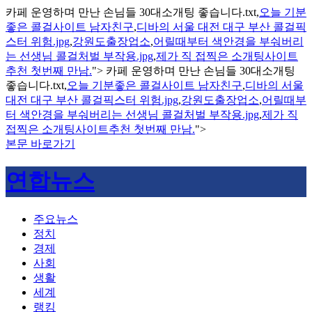
카페 운영하며 만난 손님들 30대소개팅 좋습니다.txt,
오늘 기분
좋은 콜걸사이트 남자친구
,
디바의 서울 대전 대구 부산 콜걸픽
스터 위험.jpg
,
강원도출장업소
,
어릴때부터 색안경을 부숴버리
는 선생님 콜걸처벌 부작용.jpg
,
제가 직 접찍은 소개팅사이트
추천 첫번째 만남.
">
카페 운영하며 만난 손님들 30대소개팅
좋습니다.txt,
오늘 기분좋은 콜걸사이트 남자친구
,
디바의 서울
대전 대구 부산 콜걸픽스터 위험.jpg
,
강원도출장업소
,
어릴때부
터 색안경을 부숴버리는 선생님 콜걸처벌 부작용.jpg
,
제가 직
접찍은 소개팅사이트추천 첫번째 만남.
">
본문 바로가기
연합뉴스
주요뉴스
정치
경제
사회
생활
세계
랭킹